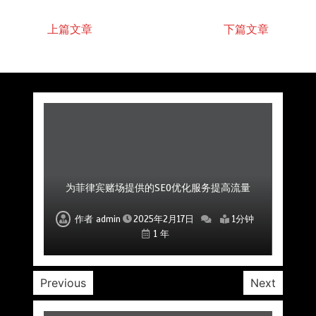
上篇文章
下篇文章
菲律宾赌场公司如何通过社区互动提升用户粘性
菲律宾赌场SEO公司如何帮助提高品牌曝光度
为菲律宾赌场提供的SEO优化服务提高流量
如何利用SEO提升菲律宾赌场的市场影响力
专业的SEO优化公司助力赌场平台成功
提升菲律宾赌场SEO排名的优化服务
专业SEO公司助力赌场品牌建设
作者
作者
作者
作者
作者
作者
作者
admin
admin
admin
admin
admin
admin
admin
2025年2月17日
2025年2月17日
2025年2月17日
2025年2月17日
2025年2月17日
2025年2月17日
2025年2月17日
1分钟
1分钟
1分钟
1分钟
1分钟
1分钟
1分钟
1 年
1 年
1 年
1 年
1 年
1 年
1 年
Previous
Next