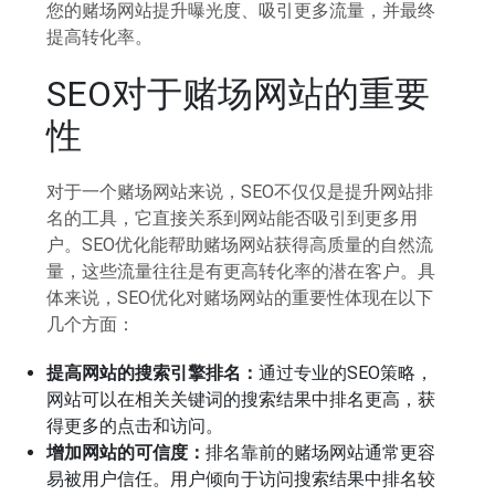
您的赌场网站提升曝光度、吸引更多流量，并最终
提高转化率。
SEO对于赌场网站的重要
性
对于一个赌场网站来说，SEO不仅仅是提升网站排
名的工具，它直接关系到网站能否吸引到更多用
户。SEO优化能帮助赌场网站获得高质量的自然流
量，这些流量往往是有更高转化率的潜在客户。具
体来说，SEO优化对赌场网站的重要性体现在以下
几个方面：
提高网站的搜索引擎排名：
通过专业的SEO策略，
网站可以在相关关键词的搜索结果中排名更高，获
得更多的点击和访问。
增加网站的可信度：
排名靠前的赌场网站通常更容
易被用户信任。用户倾向于访问搜索结果中排名较