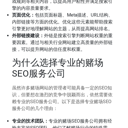
戏规则等相关内容，以提高用户粘性并满足搜索引
擎的内容质量要求。
页面优化：
包括页面标题、Meta描述、URL结构、
内部链接等方面的优化。优化这些元素能帮助搜索
引擎更好地理解网站的主题，从而提高网站排名。
外部链接建设：
外链是搜索引擎判断网站权重的重
要因素。通过与相关行业网站建立高质量的外部链
接，可以提升网站的信任度和权重。
为什么选择专业的赌场
SEO服务公司
虽然许多赌场网站的管理者可能具备一定的SEO知
识，但要想在激烈的竞争中脱颖而出，依然需要依
赖专业的SEO服务公司。以下是选择专业赌场SEO
服务公司的几个理由：
专业的技术团队：
专业的赌场SEO服务公司拥有经
验丰富的SEO团队，他们了解赌场行业的特殊需