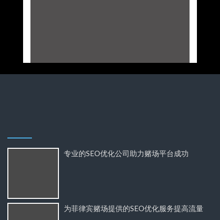
专业的SEO优化公司助力赌场平台成功
为菲律宾赌场提供的SEO优化服务提高流量