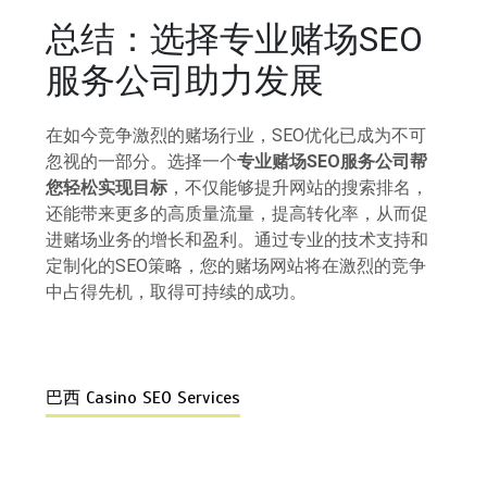
总结：选择专业赌场SEO
服务公司助力发展
在如今竞争激烈的赌场行业，SEO优化已成为不可
忽视的一部分。选择一个
专业赌场SEO服务公司帮
您轻松实现目标
，不仅能够提升网站的搜索排名，
还能带来更多的高质量流量，提高转化率，从而促
进赌场业务的增长和盈利。通过专业的技术支持和
定制化的SEO策略，您的赌场网站将在激烈的竞争
中占得先机，取得可持续的成功。
巴西 Casino SEO Services