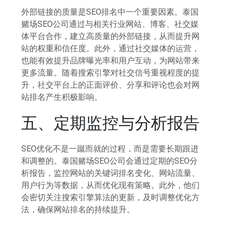
外部链接的质量是SEO排名中一个重要因素。泰国
赌场SEO公司通过与相关行业网站、博客、社交媒
体平台合作，建立高质量的外部链接，从而提升网
站的权重和信任度。此外，通过社交媒体的运营，
也能有效提升品牌曝光率和用户互动，为网站带来
更多流量。随着搜索引擎对社交信号重视程度的提
升，社交平台上的正面评价、分享和评论也会对网
站排名产生积极影响。
五、定期监控与分析报告
SEO优化不是一蹴而就的过程，而是需要长期跟进
和调整的。泰国赌场SEO公司会通过定期的SEO分
析报告，监控网站的关键词排名变化、网站流量、
用户行为等数据，从而优化现有策略。此外，他们
会密切关注搜索引擎算法的更新，及时调整优化方
法，确保网站排名的持续提升。