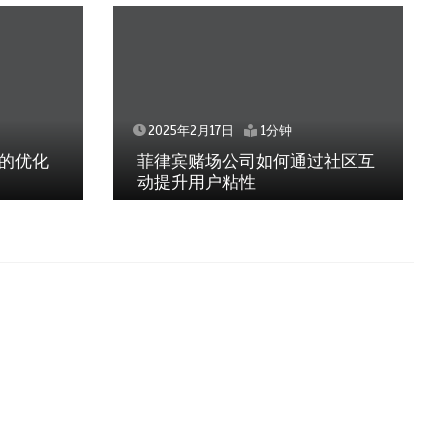
2025年2月17日
1分钟
名的优化
菲律宾赌场公司如何通过社区互
动提升用户粘性