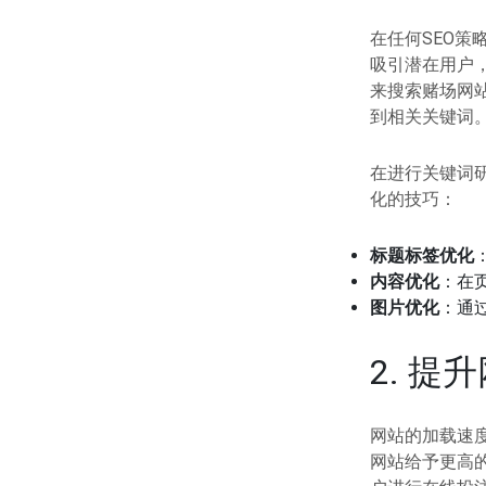
在任何SEO
吸引潜在用户
来搜索赌场网站。可
到相关关键词
在进行关键词
化的技巧：
标题标签优化
内容优化
：在
图片优化
：通
2. 提
网站的加载速度
网站给予更高