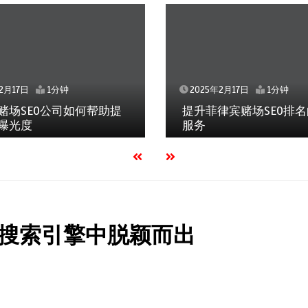
2月17日
1分钟
2025年2月17日
1分钟
赌场SEO公司如何帮助提
提升菲律宾赌场SEO排
曝光度
服务
搜索引擎中脱颖而出