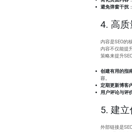
避免弹窗干扰
4. 高
内容是SEO
内容不仅能提
策略来提升SE
创建有用的指
容。
定期更新博客
用户评论与评
5. 
外部链接是S