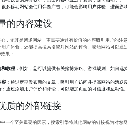
：很多移动网站会使用弹窗广告，可能会影响用户体验，进而影响
质量的内容建设
的核心，尤其是赌场网站，更需要通过有价值的内容吸引用户的注
升用户体验，还能提高搜索引擎对网站的评价。赌场网站可以通
O效果：
南和教程
：例如，您可以提供有关赌博策略、游戏规则、如何选
内容
：通过定期发布新的文章，吸引用户访问并提高网站的活跃
价
：通过添加用户评价和评论，可以增加页面的可信度和互动性
建立优质的外部链接
EO中一个至关重要的因素，搜索引擎将其他网站的链接视为对您网