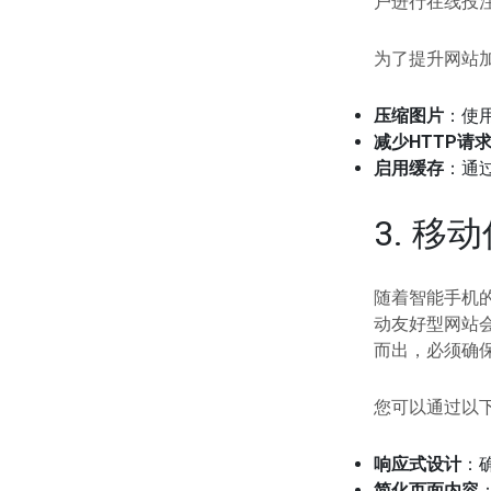
户进行在线投
为了提升网站
压缩图片
：使
减少HTTP请
启用缓存
：通
3. 
随着智能手机的
动友好型网站
而出，必须确
您可以通过以
响应式设计
：
简化页面内容