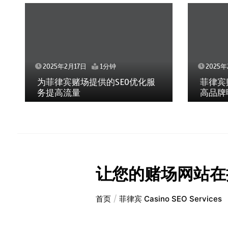
2025年2月17日
1分钟
2025年
为菲律宾赌场提供的SEO优化服
菲律宾
务提高流量
高品牌
让您的赌场网站在
首页
菲律宾 Casino SEO Services