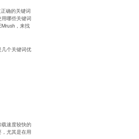
过正确的关键词
使用哪些关键词
EMrush，来找
是几个关键词优
加载速度较快的
要，尤其是在用