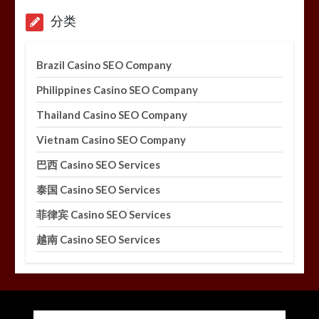
分类
Brazil Casino SEO Company
Philippines Casino SEO Company
Thailand Casino SEO Company
Vietnam Casino SEO Company
巴西 Casino SEO Services
泰国 Casino SEO Services
菲律宾 Casino SEO Services
越南 Casino SEO Services