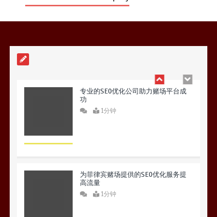
提升菲律宾赌场SEO排名的优化服务
1分钟
专业的SEO优化公司助力赌场平台成
功
1分钟
为菲律宾赌场提供的SEO优化服务提
高流量
1分钟