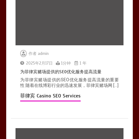
作者
admin
2025年2月17日
1分钟
1 年
为菲律宾赌场提供的SEO优化服务提高流量
为菲律宾赌场提供的SEO优化服务提高流量的重要
性 随着在线博彩行业的迅速发展，菲律宾赌场网 […]
菲律宾 Casino SEO Services