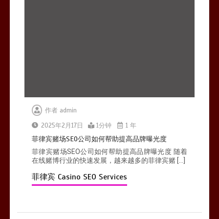
作者
admin
2025年2月17日
1分钟
1 年
菲律宾赌场SEO公司如何帮助提高品牌曝光度
菲律宾赌场SEO公司如何帮助提高品牌曝光度 随着
在线赌博行业的快速发展，越来越多的菲律宾赌 […]
菲律宾 Casino SEO Services