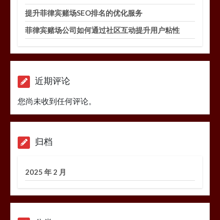
提升菲律宾赌场SEO排名的优化服务
菲律宾赌场公司如何通过社区互动提升用户粘性
近期评论
您尚未收到任何评论。
归档
2025 年 2 月