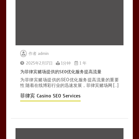
作者
admin
2025年2月17日
1分钟
1 年
为菲律宾赌场提供的SEO优化服务提高流量
为菲律宾赌场提供的SEO优化服务提高流量的重要
性 随着在线博彩行业的迅速发展，菲律宾赌场网 […]
菲律宾 Casino SEO Services