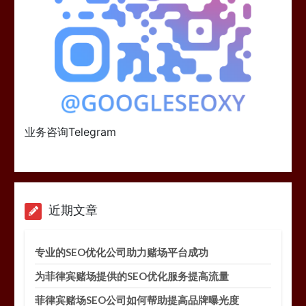
业务咨询Telegram
近期文章
专业的SEO优化公司助力赌场平台成功
为菲律宾赌场提供的SEO优化服务提高流量
菲律宾赌场SEO公司如何帮助提高品牌曝光度