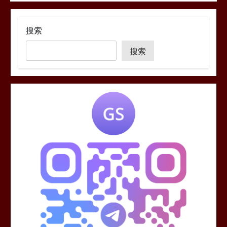
搜索
搜索