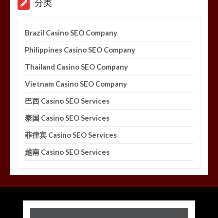
分类
Brazil Casino SEO Company
Philippines Casino SEO Company
Thailand Casino SEO Company
Vietnam Casino SEO Company
巴西 Casino SEO Services
泰国 Casino SEO Services
菲律宾 Casino SEO Services
越南 Casino SEO Services