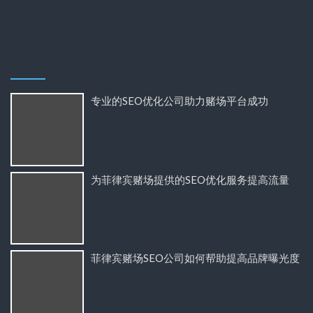
专业的SEO优化公司助力赌场平台成功
为菲律宾赌场提供的SEO优化服务提高流量
菲律宾赌场SEO公司如何帮助提高品牌曝光度