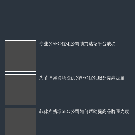
专业的SEO优化公司助力赌场平台成功
为菲律宾赌场提供的SEO优化服务提高流量
菲律宾赌场SEO公司如何帮助提高品牌曝光度