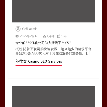
作者
admin
为菲律宾赌场提供的SEO优化服务提
高流量
2025年2月17日
1分钟
1 年
1分钟
专业的SEO优化公司助力赌场平台成功
概述 随着互联网的快速发展，越来越多的赌场平台
开始意识到SEO优化对于其在线业务的重要性。 […]
菲律宾 Casino SEO Services
菲律宾赌场SEO公司如何帮助提高品
牌曝光度
1分钟