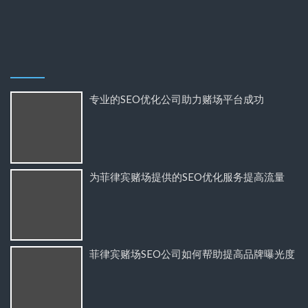
专业的SEO优化公司助力赌场平台成功
为菲律宾赌场提供的SEO优化服务提高流量
菲律宾赌场SEO公司如何帮助提高品牌曝光度