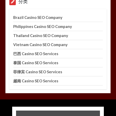
分类
Brazil Casino SEO Company
Philippines Casino SEO Company
Thailand Casino SEO Company
Vietnam Casino SEO Company
巴西 Casino SEO Services
泰国 Casino SEO Services
菲律宾 Casino SEO Services
越南 Casino SEO Services