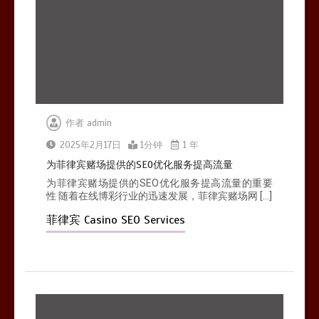
作者
admin
2025年2月17日
1分钟
1 年
为菲律宾赌场提供的SEO优化服务提高流量
为菲律宾赌场提供的SEO优化服务提高流量的重要
性 随着在线博彩行业的迅速发展，菲律宾赌场网 […]
菲律宾 Casino SEO Services