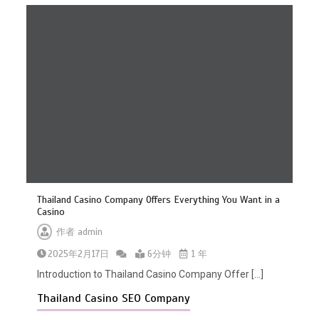
为菲律宾赌场提供的SEO优化服务提
高流量
1分钟
菲律宾赌场SEO公司如何帮助提高品
Thailand Casino Company Offers Everything You Want in a
牌曝光度
Casino
1分钟
作者
admin
2025年2月17日
6分钟
1 年
Introduction to Thailand Casino Company Offer […]
Thailand Casino SEO Company
提升菲律宾赌场SEO排名的优化服务