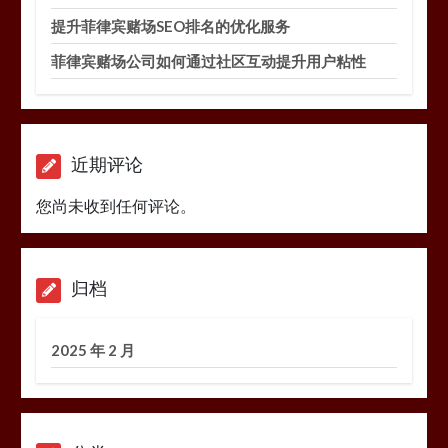
提升菲律宾赌场SEO排名的优化服务
菲律宾赌场公司如何通过社区互动提升用户粘性
近期评论
您尚未收到任何评论。
归档
2025 年 2 月