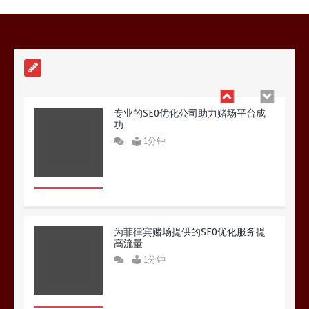
1分钟
专业的SEO优化公司助力赌场平台成
功
1分钟
为菲律宾赌场提供的SEO优化服务提
高流量
1分钟