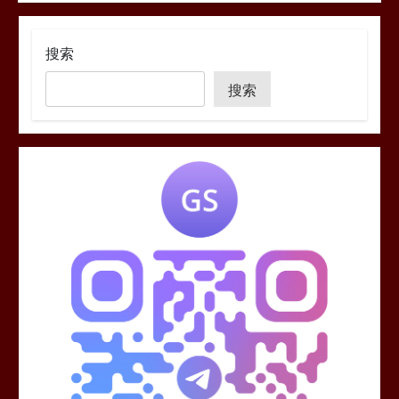
搜索
搜索