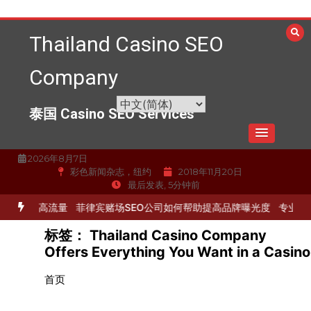
跳
至
Thailand Casino SEO
内
容
Company
泰国 Casino SEO Services
2026年8月7日
彩色新闻杂志，纽约
2018年11月20日
最后发表, 5分钟前
务提高流量
菲律宾赌场SEO公司如何帮助提高品牌曝光度
专业的SE
标签：
Thailand Casino Company
Offers Everything You Want in a Casino
首页