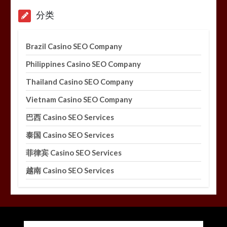
分类
Brazil Casino SEO Company
Philippines Casino SEO Company
Thailand Casino SEO Company
Vietnam Casino SEO Company
巴西 Casino SEO Services
泰国 Casino SEO Services
菲律宾 Casino SEO Services
越南 Casino SEO Services