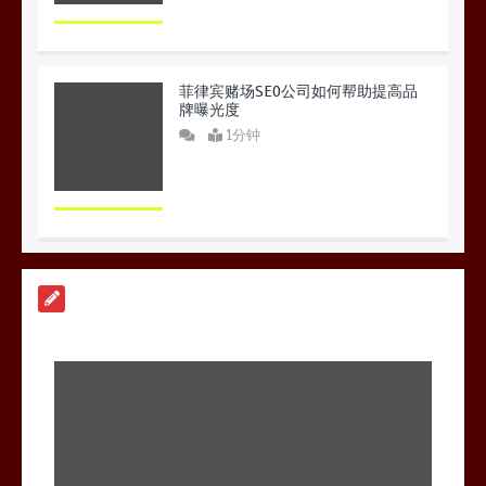
菲律宾赌场SEO公司如何帮助提高品
牌曝光度
1分钟
提升菲律宾赌场SEO排名的优化服务
1分钟
专业的SEO优化公司助力赌场平台成
功