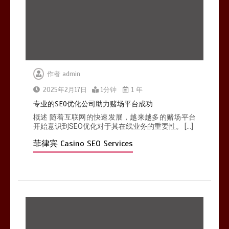
1分钟
作者
admin
为菲律宾赌场提供的SEO优化服务提
高流量
2025年2月17日
1分钟
1 年
1分钟
专业的SEO优化公司助力赌场平台成功
概述 随着互联网的快速发展，越来越多的赌场平台
开始意识到SEO优化对于其在线业务的重要性。 […]
菲律宾 Casino SEO Services
菲律宾赌场SEO公司如何帮助提高品
牌曝光度
1分钟