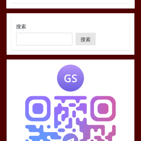
搜索
搜索