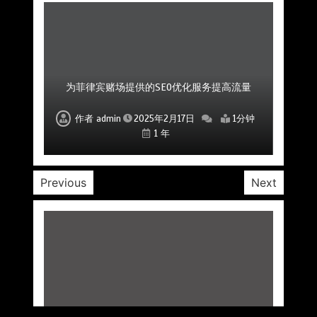
菲律宾赌场公司如何通过社区互动提升用户粘性
菲律宾赌场SEO公司如何帮助提高品牌曝光度
为菲律宾赌场提供的SEO优化服务提高流量
如何利用SEO提升菲律宾赌场的市场影响力
专业的SEO优化公司助力赌场平台成功
提升菲律宾赌场SEO排名的优化服务
专业SEO公司助力赌场品牌建设
作者
作者
作者
作者
作者
作者
作者
admin
admin
admin
admin
admin
admin
admin
2025年2月17日
2025年2月17日
2025年2月17日
2025年2月17日
2025年2月17日
2025年2月17日
2025年2月17日
1分钟
1分钟
1分钟
1分钟
1分钟
1分钟
1分钟
1 年
1 年
1 年
1 年
1 年
1 年
1 年
Previous
Next