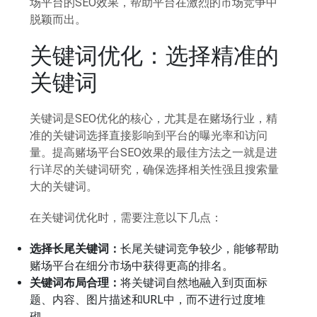
场平台的SEO效果
，
帮助平台在激烈的市场竞争中
脱颖而出
。
关键词优化
：
选择精准的
关键词
关键词是SEO优化的核心
，
尤其是在赌场行业
，
精
准的关键词选择直接影响到平台的曝光率和访问
量
。
提高赌场平台SEO效果的最佳方法之一就是进
行详尽的关键词研究
，
确保选择相关性强且搜索量
大的关键词
。
在关键词优化时
，
需要注意以下几点
：
选择长尾关键词
：
长尾关键词竞争较少
，
能够帮助
赌场平台在细分市场中获得更高的排名
。
关键词布局合理
：
将关键词自然地融入到页面标
题
、
内容
、
图片描述和URL中
，
而不进行过度堆
砌
。