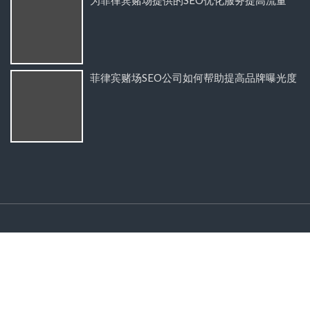
菲律宾赌场SEO公司如何帮助提高品牌曝光度