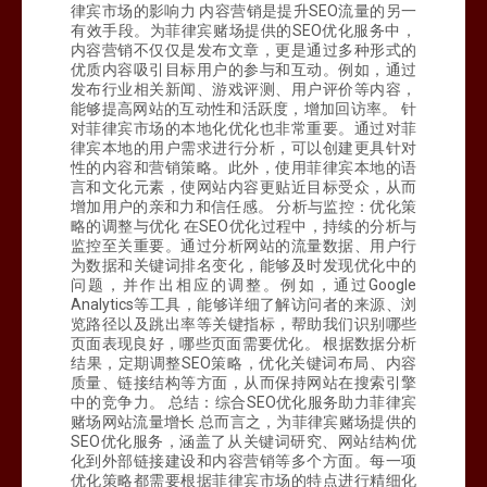
律宾市场的影响力 内容营销是提升SEO流量的另一
有效手段
。
为菲律宾赌场提供的SEO优化服务中
，
内容营销不仅仅是发布文章
，
更是通过多种形式的
优质内容吸引目标用户的参与和互动
。
例如
，
通过
发布行业相关新闻
、
游戏评测
、
用户评价等内容
，
能够提高网站的互动性和活跃度
，
增加回访率
。
针
对菲律宾市场的本地化优化也非常重要
。
通过对菲
律宾本地的用户需求进行分析
，
可以创建更具针对
性的内容和营销策略
。
此外
，
使用菲律宾本地的语
言和文化元素
，
使网站内容更贴近目标受众
，
从而
增加用户的亲和力和信任感
。
分析与监控
：
优化策
略的调整与优化 在SEO优化过程中
，
持续的分析与
监控至关重要
。
通过分析网站的流量数据
、
用户行
为数据和关键词排名变化
，
能够及时发现优化中的
问题
，
并作出相应的调整
。
例如
，
通过Google
Analytics等工具
，
能够详细了解访问者的来源
、
浏
览路径以及跳出率等关键指标
，
帮助我们识别哪些
页面表现良好
，
哪些页面需要优化
。
根据数据分析
结果
，
定期调整SEO策略
，
优化关键词布局
、
内容
质量
、
链接结构等方面
，
从而保持网站在搜索引擎
中的竞争力
。
总结
：
综合SEO优化服务助力菲律宾
赌场网站流量增长 总而言之
，
为菲律宾赌场提供的
SEO优化服务
，
涵盖了从关键词研究
、
网站结构优
化到外部链接建设和内容营销等多个方面
。
每一项
优化策略都需要根据菲律宾市场的特点进行精细化