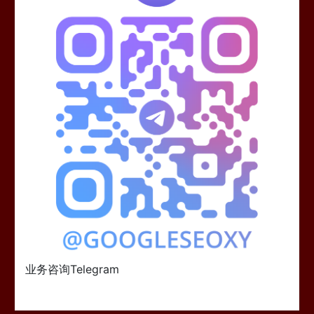
业务咨询Telegram