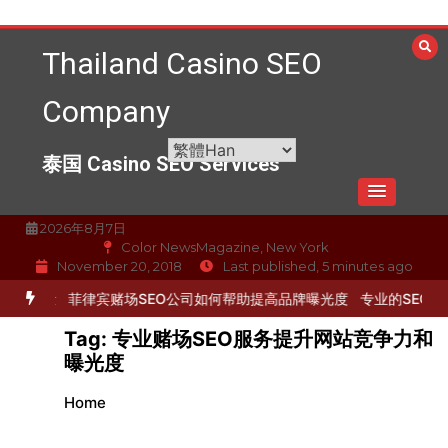
S
k
Thailand Casino SEO
i
p
Company
t
o
c
泰国 Casino SEO Services
o
n
t
2026
年8月7日
Color NewsMagazine
,
New York
e
November
20, 2018
Last published
, 5
minutes ago
n
t
量
菲律宾赌场SEO公司如何帮助提高品牌曝光度
专业的SEO优化公司
Tag
:
专业赌场SEO服务提升网站竞争力和
曝光度
Home