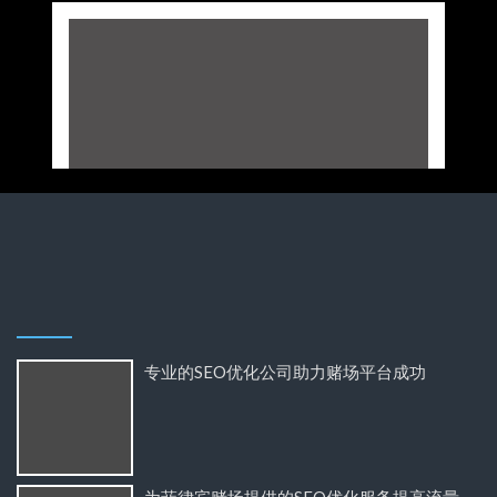
专业的SEO优化公司助力赌场平台成功
为菲律宾赌场提供的SEO优化服务提高流量