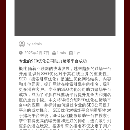
功
1
min
by
admin
为菲律宾赌场提供的SEO优化服务提
高流量
2025
年2月17日
1
min
1
yr
1
min
专业的SEO优化公司助力赌场平台成功
概述 随着互联网的快速发展
，
越来越多的赌场平台
开始意识到SEO优化对于其在线业务的重要性
。
SEO（搜索引擎优化）是通过优化网站结构
、
内容
和其他元素
，
提升网站在搜索引擎中的排名
，
吸引
更多潜在客户
。
专业的SEO优化公司助力赌场平台
成功
，
成为了许多在线赌场平台提升竞争力和知名
度的重要手段
。
本文将详细介绍SEO优化在赌场平
台中的应用
，
并探讨如何通过专业的SEO公司提升
平台的成功机会
。
SEO优化对赌场平台的重要性 对
于赌场平台来说
，
SEO优化能够帮助平台在搜索引
擎中获得更高的曝光度和更好的排名
，
进而吸引到
更多的潜在玩家
。
搜索引擎的排名不仅决定了用户