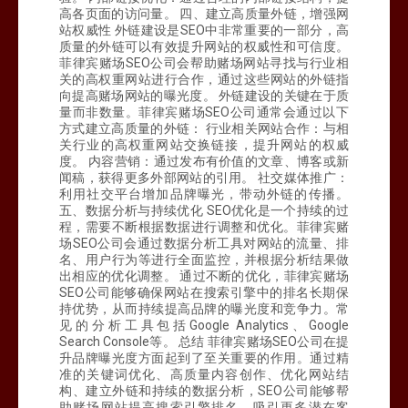
高各页面的访问量
。
四
、
建立高质量外链
，
增强网
站权威性 外链建设是SEO中非常重要的一部分
，
高
质量的外链可以有效提升网站的权威性和可信度
。
菲律宾赌场SEO公司会帮助赌场网站寻找与行业相
关的高权重网站进行合作
，
通过这些网站的外链指
向提高赌场网站的曝光度
。
外链建设的关键在于质
量而非数量
。
菲律宾赌场SEO公司通常会通过以下
方式建立高质量的外链
：
行业相关网站合作
：
与相
关行业的高权重网站交换链接
，
提升网站的权威
度
。
内容营销
：
通过发布有价值的文章
、
博客或新
闻稿
，
获得更多外部网站的引用
。
社交媒体推广
：
利用社交平台增加品牌曝光
，
带动外链的传播
。
五
、
数据分析与持续优化 SEO优化是一个持续的过
程
，
需要不断根据数据进行调整和优化
。
菲律宾赌
场SEO公司会通过数据分析工具对网站的流量
、
排
名
、
用户行为等进行全面监控
，
并根据分析结果做
出相应的优化调整
。
通过不断的优化
，
菲律宾赌场
SEO公司能够确保网站在搜索引擎中的排名长期保
持优势
，
从而持续提高品牌的曝光度和竞争力
。
常
见的分析工具包括Google Analytics
、
Google
Search Console等
。
总结 菲律宾赌场SEO公司在提
升品牌曝光度方面起到了至关重要的作用
。
通过精
准的关键词优化
、
高质量内容创作
、
优化网站结
构
、
建立外链和持续的数据分析
，
SEO公司能够帮
助赌场网站提高搜索引擎排名
，
吸引更多潜在客