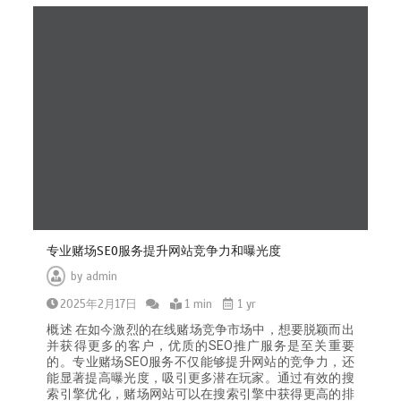
专业赌场SEO服务提升网站竞争力和曝光度
by
admin
2025
年2月17日
1
min
1
yr
概述 在如今激烈的在线赌场竞争市场中
，
想要脱颖而出
并获得更多的客户
，
优质的SEO推广服务是至关重要
的
。
专业赌场SEO服务不仅能够提升网站的竞争力
，
还
能显著提高曝光度
，
吸引更多潜在玩家
。
通过有效的搜
索引擎优化
，
赌场网站可以在搜索引擎中获得更高的排