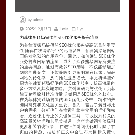
by
admin
2025
年2月17日
1
min
1
yr
为菲律宾赌场提供的SEO优化服务提高流量
为菲律宾赌场提供的SEO优化服务提高流量的重要
性 随着在线博彩行业的迅速发展
，
菲律宾赌场网站
面临着激烈的市场竞争
。
因此
，
如何通过SEO优化
服务提高网站的流量
，
成为了众多赌场网站所关注
的重要问题
。
通过有效的SEO策略
，
不仅能够增加
网站的曝光度
，
还能够吸引更多的潜在玩家
，
提高
网站的转化率
，
从而推动业务增长
。
本文将详细介
绍为菲律宾赌场提供的SEO优化服务
，
提高流量的
多种方法及其实施策略
。
关键词研究与优化
：
为菲
律宾赌场吸引精准流量 关键词是SEO优化的核心
。
在为菲律宾赌场提供的SEO优化服务中
，
精准的关
键词研究和优化至关重要
。
首先
，
需要了解目标用
户的需求
，
分析他们在搜索引擎中常用的词汇和短
语
。
通过使用专业的关键词工具
，
可以找到相关的
高流量关键词和长尾关键词
，
这些关键词能够吸引
更多相关的访问者
。
在进行关键词优化时
，
除了在
页面的标题
、
描述和正文中合理布局目标关键词