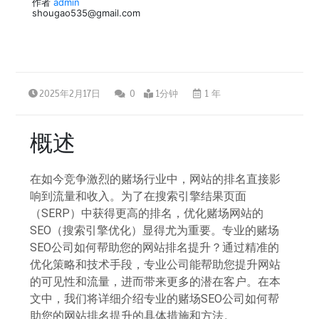
作者
admin
shougao535@gmail.com
2025年2月17日
0
1分钟
1 年
概述
在如今竞争激烈的赌场行业中，网站的排名直接影
响到流量和收入。为了在搜索引擎结果页面
（SERP）中获得更高的排名，优化赌场网站的
SEO（搜索引擎优化）显得尤为重要。专业的赌场
SEO公司如何帮助您的网站排名提升？通过精准的
优化策略和技术手段，专业公司能帮助您提升网站
的可见性和流量，进而带来更多的潜在客户。在本
文中，我们将详细介绍专业的赌场SEO公司如何帮
助您的网站排名提升的具体措施和方法。