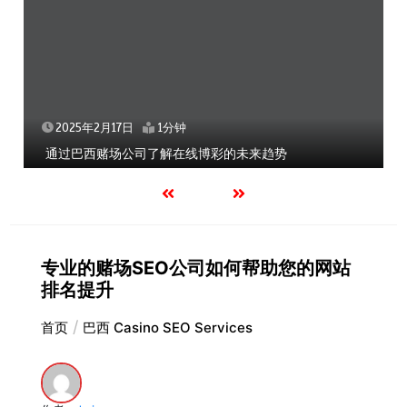
2025年2月17日
1分钟
通过巴西赌场公司了解在线博彩的未来趋势
专业的赌场SEO公司如何帮助您的网站
排名提升
首页
巴西 Casino SEO Services