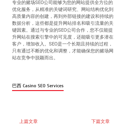
专业的赌场SEO公司能够为您的网站提供全方位的
优化服务，从精准的关键词研究、网站结构优化到
高质量内容的创建，再到外部链接的建设和持续的
数据分析，这些都是提升网站排名和吸引流量的关
键因素。通过与专业的SEO公司合作，您不仅能提
升网站在搜索引擎中的可见度，还能吸引更多潜在
客户，增加收入。SEO是一个长期且持续的过程，
只有通过不断的优化和调整，才能确保您的赌场网
站在竞争中脱颖而出。
巴西 Casino SEO Services
上篇文章
下篇文章