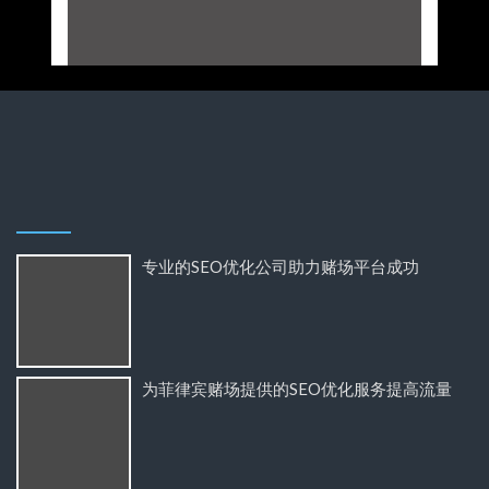
专业的SEO优化公司助力赌场平台成功
为菲律宾赌场提供的SEO优化服务提高流量