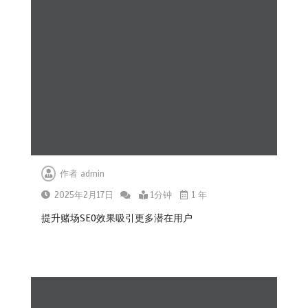
作者
admin
2025年2月17日
1分钟
1 年
提升赌场SEO效果吸引更多潜在用户