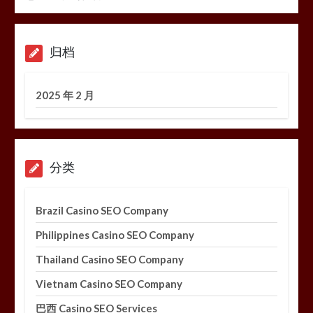
归档
2025 年 2 月
分类
Brazil Casino SEO Company
Philippines Casino SEO Company
Thailand Casino SEO Company
Vietnam Casino SEO Company
巴西 Casino SEO Services