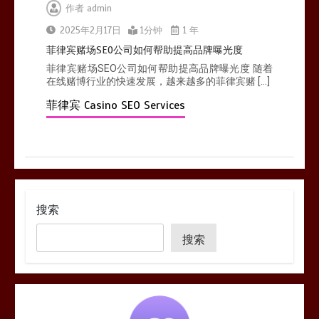
作者
admin
2025年2月17日
1分钟
1 年
菲律宾赌场SEO公司如何帮助提高品牌曝光度
菲律宾赌场SEO公司如何帮助提高品牌曝光度 随着
在线赌博行业的快速发展，越来越多的菲律宾赌 […]
菲律宾 Casino SEO Services
搜索
搜索