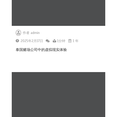
作者
admin
2025年2月17日
1分钟
1 年
泰国赌场公司中的虚拟现实体验