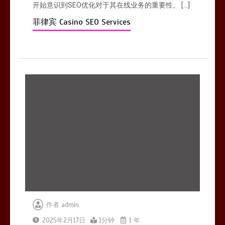
开始意识到SEO优化对于其在线业务的重要性。 […]
菲律宾 Casino SEO Services
作者
admin
2025年2月17日
1分钟
1 年