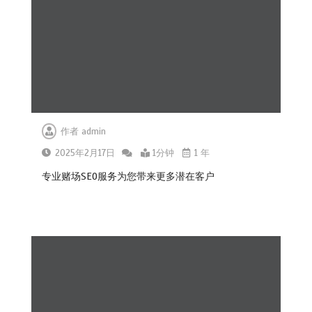
作者
admin
2025年2月17日
1分钟
1 年
专业赌场SEO服务为您带来更多潜在客户