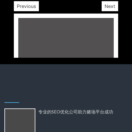
Previous
Next
专业的SEO优化公司助力赌场平台成功