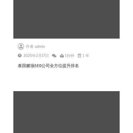
作者
admin
2025年2月17日
1分钟
1 年
泰国赌场SEO公司全方位提升排名