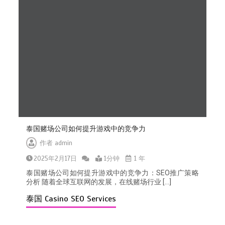
泰国赌场公司如何提升游戏中的竞争力
作者
admin
2025年2月17日
1分钟
1 年
泰国赌场公司如何提升游戏中的竞争力：SEO推广策略
分析 随着全球互联网的发展，在线赌场行业 […]
泰国 Casino SEO Services