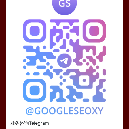
业务咨询Telegram