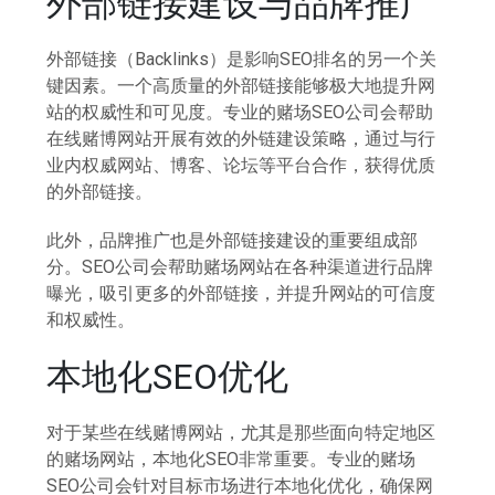
外部链接建设与品牌推广
外部链接（Backlinks）是影响SEO排名的另一个关
键因素。一个高质量的外部链接能够极大地提升网
站的权威性和可见度。专业的赌场SEO公司会帮助
在线赌博网站开展有效的外链建设策略，通过与行
业内权威网站、博客、论坛等平台合作，获得优质
的外部链接。
此外，品牌推广也是外部链接建设的重要组成部
分。SEO公司会帮助赌场网站在各种渠道进行品牌
曝光，吸引更多的外部链接，并提升网站的可信度
和权威性。
本地化SEO优化
对于某些在线赌博网站，尤其是那些面向特定地区
的赌场网站，本地化SEO非常重要。专业的赌场
SEO公司会针对目标市场进行本地化优化，确保网