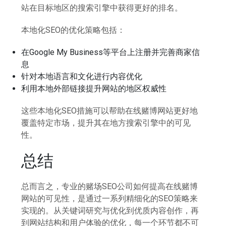
站在目标地区的搜索引擎中获得更好的排名。
本地化SEO的优化策略包括：
在Google My Business等平台上注册并完善商家信
息
针对本地语言和文化进行内容优化
利用本地外部链接提升网站的地区权威性
这些本地化SEO措施可以帮助在线赌博网站更好地
覆盖特定市场，提升其在地方搜索引擎中的可见
性。
总结
总而言之，专业的赌场SEO公司如何提高在线赌博
网站的可见性，是通过一系列精细化的SEO策略来
实现的。从关键词研究与优化到优质内容创作，再
到网站结构和用户体验的优化，每一个环节都不可