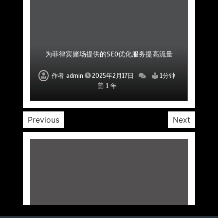
菲律宾赌场公司如何通过社区互动提升用户粘性
菲律宾赌场SEO公司如何帮助提高品牌曝光度
为菲律宾赌场提供的SEO优化服务提高流量
如何利用SEO提升菲律宾赌场的市场影响力
专业的SEO优化公司助力赌场平台成功
提升菲律宾赌场SEO排名的优化服务
专业SEO公司助力赌场品牌建设
作者
作者
作者
作者
作者
作者
作者
admin
admin
admin
admin
admin
admin
admin
2025年2月17日
2025年2月17日
2025年2月17日
2025年2月17日
2025年2月17日
2025年2月17日
2025年2月17日
1分钟
1分钟
1分钟
1分钟
1分钟
1分钟
1分钟
1 年
1 年
1 年
1 年
1 年
1 年
1 年
Previous
Next