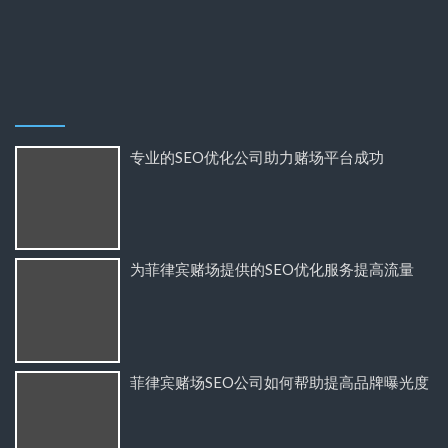
专业的SEO优化公司助力赌场平台成功
为菲律宾赌场提供的SEO优化服务提高流量
菲律宾赌场SEO公司如何帮助提高品牌曝光度