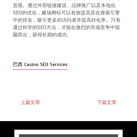
忽视。通过外部链接建设、品牌推广以及本地化
SEO的优化，赌场网站可以有效提高其在搜索引擎
中的排名，吸引更多的访问者并提高转化率。只有
通过科学的SEO方法，才能在激烈的市场竞争中脱
颖而出，获得长期的成功。
巴西 Casino SEO Services
上篇文章
下篇文章