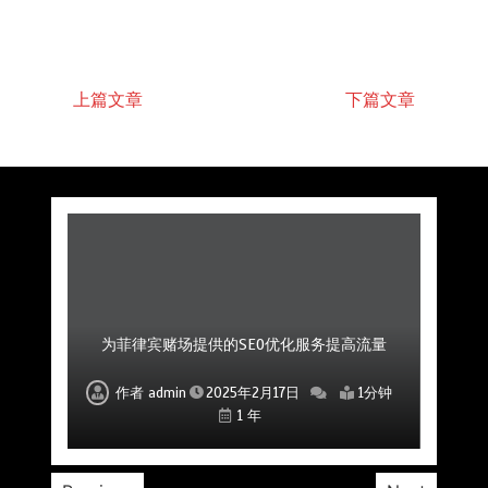
上篇文章
下篇文章
菲律宾赌场公司如何通过社区互动提升用户粘性
菲律宾赌场SEO公司如何帮助提高品牌曝光度
为菲律宾赌场提供的SEO优化服务提高流量
如何利用SEO提升菲律宾赌场的市场影响力
专业的SEO优化公司助力赌场平台成功
提升菲律宾赌场SEO排名的优化服务
专业SEO公司助力赌场品牌建设
作者
作者
作者
作者
作者
作者
作者
admin
admin
admin
admin
admin
admin
admin
2025年2月17日
2025年2月17日
2025年2月17日
2025年2月17日
2025年2月17日
2025年2月17日
2025年2月17日
1分钟
1分钟
1分钟
1分钟
1分钟
1分钟
1分钟
1 年
1 年
1 年
1 年
1 年
1 年
1 年