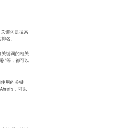
。关键词是搜索
站排名。
虑关键词的相关
彩”等，都可以
们使用的关键
Ahrefs，可以