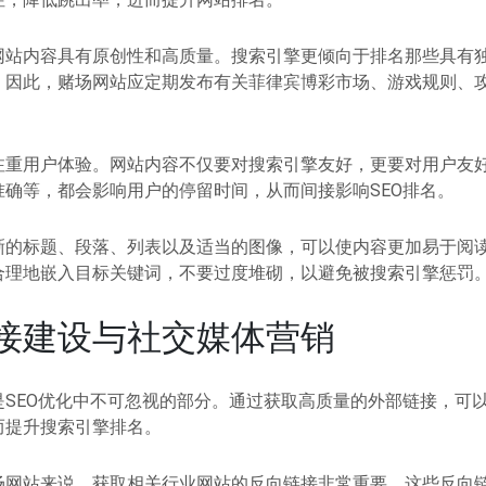
网站内容具有原创性和高质量。搜索引擎更倾向于排名那些具有
。因此，赌场网站应定期发布有关菲律宾博彩市场、游戏规则、
注重用户体验。网站内容不仅要对搜索引擎友好，更要对用户友
准确等，都会影响用户的停留时间，从而间接影响SEO排名。
晰的标题、段落、列表以及适当的图像，可以使内容更加易于阅
合理地嵌入目标关键词，不要过度堆砌，以避免被搜索引擎惩罚
接建设与社交媒体营销
是SEO优化中不可忽视的部分。通过获取高质量的外部链接，可
而提升搜索引擎排名。
场网站来说，获取相关行业网站的反向链接非常重要。这些反向