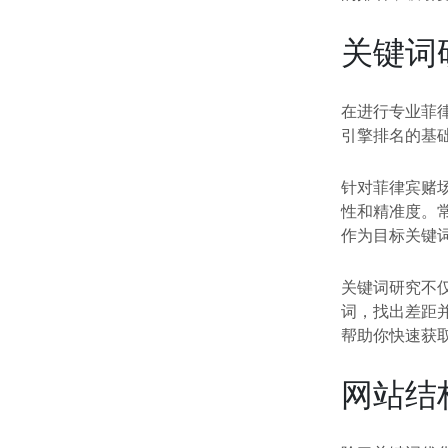
关键词
在进行专业菲
引擎排名的基
针对菲律宾赌
性和精准度。常
作为目标关键
关键词研究不
词，找出差距并加以
帮助你快速获
网站结