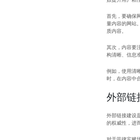
首先，要确保
量内容的网站
质内容。
其次，内容要
构清晰、信息
例如，使用清
时，在内容中
外部链
外部链接建设
的权威性，进
对于菲律宾赌