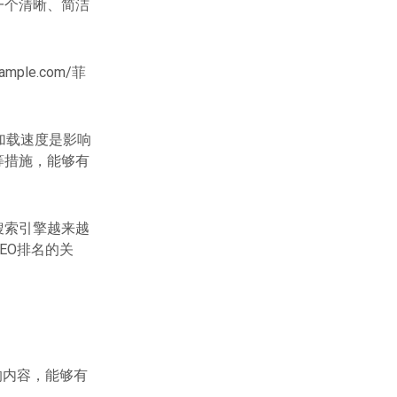
一个清晰、简洁
le.com/菲
加载速度是影响
等措施，能够有
搜索引擎越来越
EO排名的关
的内容，能够有