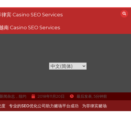
律宾 Casino SEO Services
越南 Casino SEO Services
新闻杂志，纽约
2018年11月20日
最后发表, 5分钟前
专业的SEO优化公司助力赌场平台成功
为菲律宾赌场提供的SEO优化服