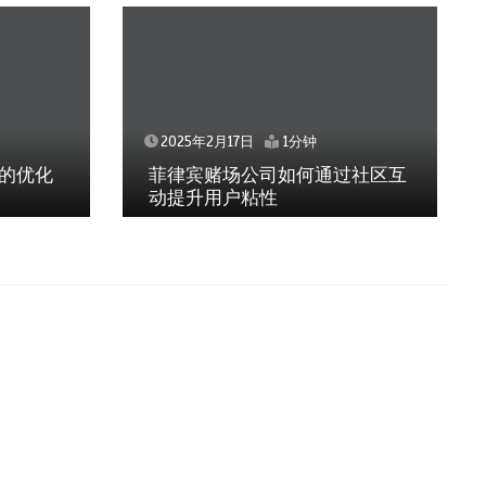
2025年2月17日
1分钟
名的优化
菲律宾赌场公司如何通过社区互
动提升用户粘性