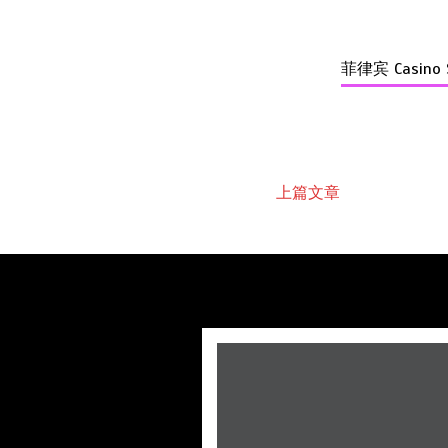
菲律宾 Casino S
上篇文章