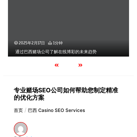
2025年2月17日
1分钟
通过巴西赌场公司了解在线博彩的未来趋势
专业赌场SEO公司如何帮助您制定精准
的优化方案
首页
巴西 Casino SEO Services