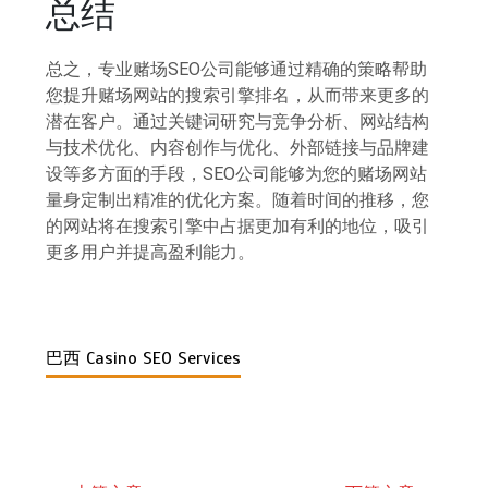
总结
总之，专业赌场SEO公司能够通过精确的策略帮助
您提升赌场网站的搜索引擎排名，从而带来更多的
潜在客户。通过关键词研究与竞争分析、网站结构
与技术优化、内容创作与优化、外部链接与品牌建
设等多方面的手段，SEO公司能够为您的赌场网站
量身定制出精准的优化方案。随着时间的推移，您
的网站将在搜索引擎中占据更加有利的地位，吸引
更多用户并提高盈利能力。
巴西 Casino SEO Services