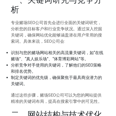
析
专业赌场SEO公司首先会进行全面的关键词研究，
分析您的目标客户和行业竞争状况。通过深入挖掘
关键词，确保网站优化能够涵盖潜在用户常用的搜
索词。具体来说，SEO公司会:
识别与您的赌场网站相关的高流量关键词，如“在线
赌场”、“真人娱乐场”、“体育博彩网站”等。
分析竞争对手使用的关键词，了解他们的SEO策略
和排名优势。
制定关键词的优先级，确保聚焦于最具商业潜力的
关键词。
通过这些步骤，赌场SEO公司可以为您的网站提供
精准的关键词布局，提高在搜索引擎中的可见性。
二、网站结构与技术优化