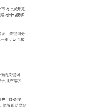
个市场上展开竞
，赌场网站能够
建设、关键词分
第一页，从而极
最佳的关键词，
限于用户需求、
用户可能会搜
小，能够帮助网站