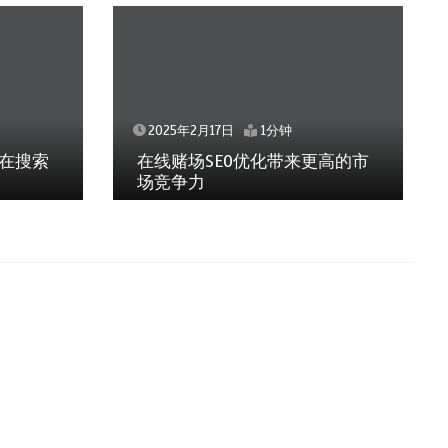
2025年2月17日
1分钟
站在搜索
在线赌场SEO优化带来更高的市
场竞争力