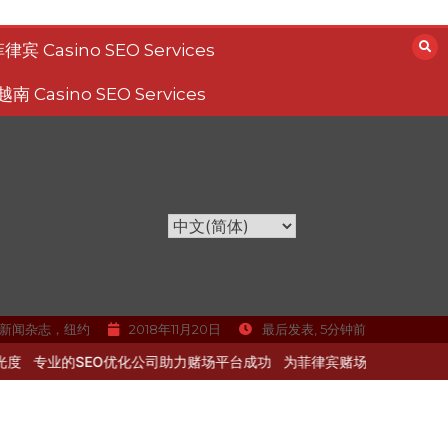
律宾 Casino SEO Services
越南 Casino SEO Services
新闻杂志，纽约
2018年11月20日
最后发表, 5分钟前
业的SEO优化公司助力赌场平台成功
为菲律宾赌场提供的SEO优化服务