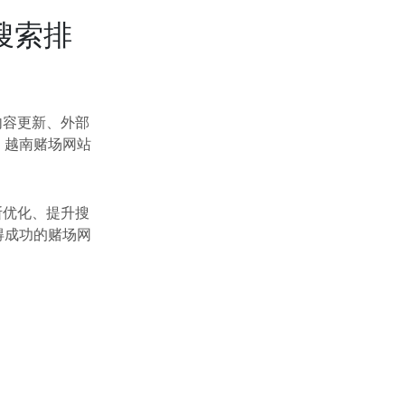
搜索排
内容更新、外部
，越南赌场网站
断优化、提升搜
得成功的赌场网