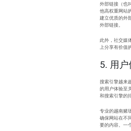
外部链接（也
他高权重网站
建立优质的外
外部链接。
此外，社交媒体也
上分享有价值
5. 用
搜索引擎越来
的用户体验至
和搜索引擎的
专业的越南赌
确保网站在不
要的内容。一