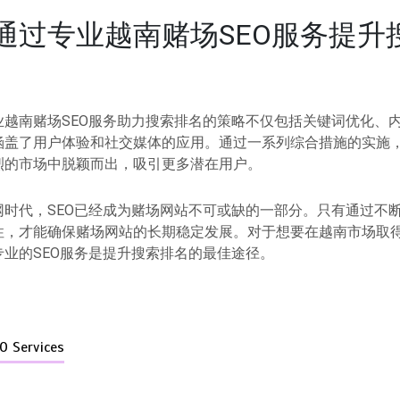
通过专业越南赌场SEO服务提升
业越南赌场SEO服务助力搜索排名的策略不仅包括关键词优化、
涵盖了用户体验和社交媒体的应用。通过一系列综合措施的实施
烈的市场中脱颖而出，吸引更多潜在用户。
网时代，SEO已经成为赌场网站不可或缺的一部分。只有通过不
性，才能确保赌场网站的长期稳定发展。对于想要在越南市场取
专业的SEO服务是提升搜索排名的最佳途径。
 Services