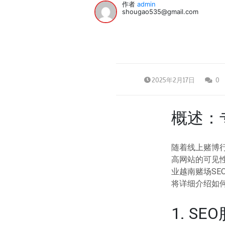
作者
admin
shougao535@gmail.com
2025年2月17日
0
概述：
随着线上赌博
高网站的可见
业越南赌场S
将详细介绍如
1. 