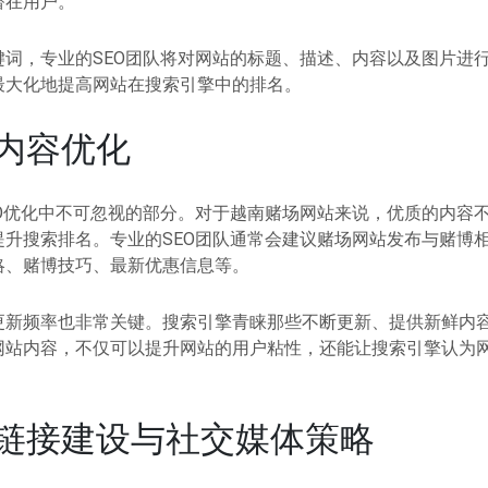
潜在用户。
键词，专业的SEO团队将对网站的标题、描述、内容以及图片进
最大化地提高网站在搜索引擎中的排名。
站内容优化
EO优化中不可忽视的部分。对于越南赌场网站来说，优质的内容
提升搜索排名。专业的SEO团队通常会建议赌场网站发布与赌博
略、赌博技巧、最新优惠信息等。
更新频率也非常关键。搜索引擎青睐那些不断更新、提供新鲜内
网站内容，不仅可以提升网站的用户粘性，还能让搜索引擎认为
。
外部链接建设与社交媒体策略