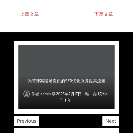
上篇文章
下篇文章
菲律宾赌场公司如何通过社区互动提升用户粘性
菲律宾赌场SEO公司如何帮助提高品牌曝光度
为菲律宾赌场提供的SEO优化服务提高流量
如何利用SEO提升菲律宾赌场的市场影响力
专业的SEO优化公司助力赌场平台成功
提升菲律宾赌场SEO排名的优化服务
专业SEO公司助力赌场品牌建设
作者
作者
作者
作者
作者
作者
作者
admin
admin
admin
admin
admin
admin
admin
2025年2月17日
2025年2月17日
2025年2月17日
2025年2月17日
2025年2月17日
2025年2月17日
2025年2月17日
1分钟
1分钟
1分钟
1分钟
1分钟
1分钟
1分钟
1 年
1 年
1 年
1 年
1 年
1 年
1 年
Previous
Next