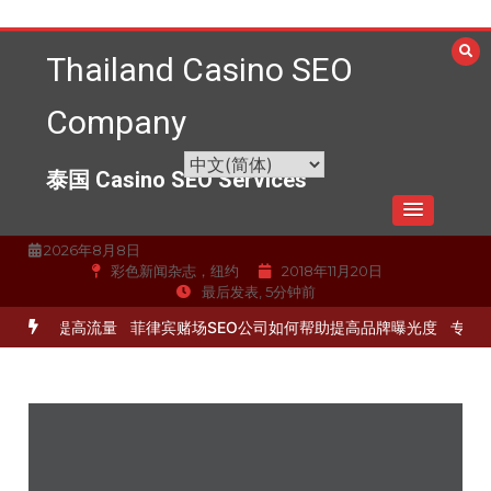
跳
至
Thailand Casino SEO
内
容
Company
泰国 Casino SEO Services
2026年8月8日
彩色新闻杂志，纽约
2018年11月20日
最后发表, 5分钟前
化服务提高流量
菲律宾赌场SEO公司如何帮助提高品牌曝光度
专业的S