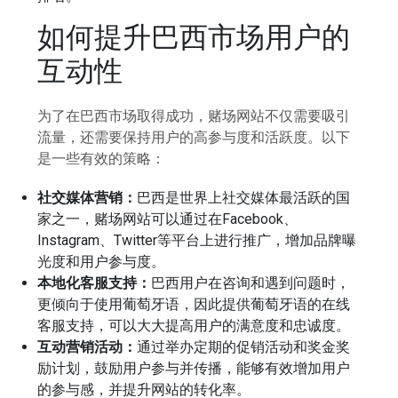
如何提升巴西市场用户的
互动性
为了在巴西市场取得成功，赌场网站不仅需要吸引
流量，还需要保持用户的高参与度和活跃度。以下
是一些有效的策略：
社交媒体营销：
巴西是世界上社交媒体最活跃的国
家之一，赌场网站可以通过在Facebook、
Instagram、Twitter等平台上进行推广，增加品牌曝
光度和用户参与度。
本地化客服支持：
巴西用户在咨询和遇到问题时，
更倾向于使用葡萄牙语，因此提供葡萄牙语的在线
客服支持，可以大大提高用户的满意度和忠诚度。
互动营销活动：
通过举办定期的促销活动和奖金奖
励计划，鼓励用户参与并传播，能够有效增加用户
的参与感，并提升网站的转化率。