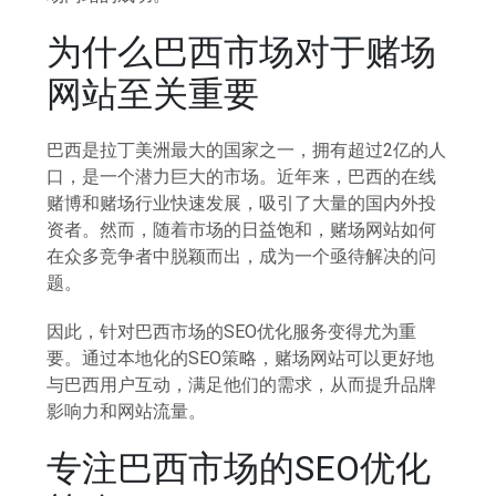
为什么巴西市场对于赌场
网站至关重要
巴西是拉丁美洲最大的国家之一，拥有超过2亿的人
口，是一个潜力巨大的市场。近年来，巴西的在线
赌博和赌场行业快速发展，吸引了大量的国内外投
资者。然而，随着市场的日益饱和，赌场网站如何
在众多竞争者中脱颖而出，成为一个亟待解决的问
题。
因此，针对巴西市场的SEO优化服务变得尤为重
要。通过本地化的SEO策略，赌场网站可以更好地
与巴西用户互动，满足他们的需求，从而提升品牌
影响力和网站流量。
专注巴西市场的SEO优化