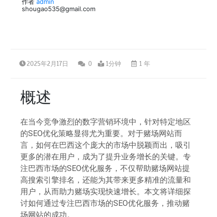
作者
admin
shougao535@gmail.com
2025年2月17日
0
1分钟
1 年
概述
在当今竞争激烈的数字营销环境中，针对特定地区
的SEO优化策略显得尤为重要。对于赌场网站而
言，如何在巴西这个庞大的市场中脱颖而出，吸引
更多的潜在用户，成为了提升业务增长的关键。专
注巴西市场的SEO优化服务，不仅帮助赌场网站提
高搜索引擎排名，还能为其带来更多精准的流量和
用户，从而助力赌场实现快速增长。本文将详细探
讨如何通过专注巴西市场的SEO优化服务，推动赌
场网站的成功。