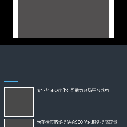
专业的SEO优化公司助力赌场平台成功
为菲律宾赌场提供的SEO优化服务提高流量