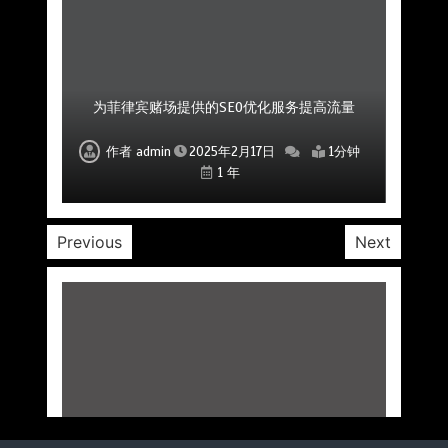
菲律宾赌场公司如何通过社区互动提升用户粘性
菲律宾赌场SEO公司如何帮助提高品牌曝光度
为菲律宾赌场提供的SEO优化服务提高流量
如何利用SEO提升菲律宾赌场的市场影响力
专业的SEO优化公司助力赌场平台成功
提升菲律宾赌场SEO排名的优化服务
专业SEO公司助力赌场品牌建设
作者
作者
作者
作者
作者
作者
作者
admin
admin
admin
admin
admin
admin
admin
2025年2月17日
2025年2月17日
2025年2月17日
2025年2月17日
2025年2月17日
2025年2月17日
2025年2月17日
1分钟
1分钟
1分钟
1分钟
1分钟
1分钟
1分钟
1 年
1 年
1 年
1 年
1 年
1 年
1 年
Previous
Next