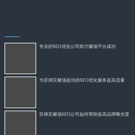
专业的SEO优化公司助力赌场平台成功
为菲律宾赌场提供的SEO优化服务提高流量
菲律宾赌场SEO公司如何帮助提高品牌曝光度