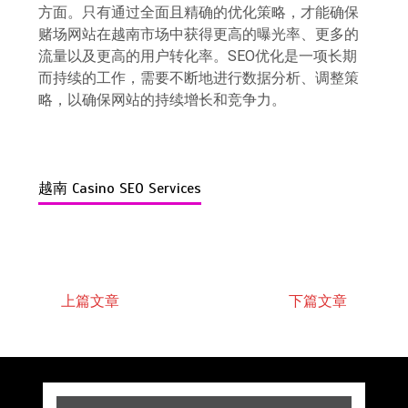
方面。只有通过全面且精确的优化策略，才能确保
赌场网站在越南市场中获得更高的曝光率、更多的
流量以及更高的用户转化率。SEO优化是一项长期
而持续的工作，需要不断地进行数据分析、调整策
略，以确保网站的持续增长和竞争力。
越南 Casino SEO Services
上篇文章
下篇文章