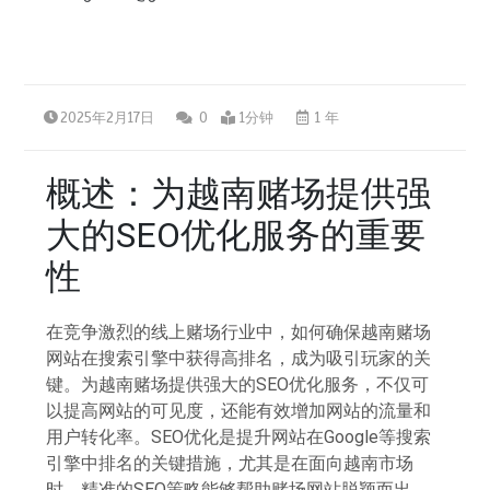
2025年2月17日
0
1分钟
1 年
概述：为越南赌场提供强
大的SEO优化服务的重要
性
在竞争激烈的线上赌场行业中，如何确保越南赌场
网站在搜索引擎中获得高排名，成为吸引玩家的关
键。为越南赌场提供强大的SEO优化服务，不仅可
以提高网站的可见度，还能有效增加网站的流量和
用户转化率。SEO优化是提升网站在Google等搜索
引擎中排名的关键措施，尤其是在面向越南市场
时，精准的SEO策略能够帮助赌场网站脱颖而出，