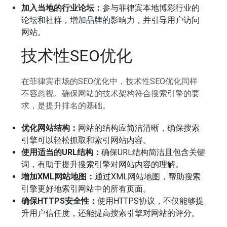
加入当地的行业论坛：
参与菲律宾本地博彩行业的
论坛和社群，增加品牌的影响力，并引导用户访问
网站。
技术性SEO优化
在菲律宾市场的SEO优化中，技术性SEO优化同样
不容忽视。确保网站的技术架构符合搜索引擎的要
求，是提升排名的基础。
优化网站结构：
网站的结构应简洁清晰，确保搜索
引擎可以轻松抓取和索引网站内容。
使用适当的URL结构：
确保URL结构简洁且包含关键
词，有助于提升搜索引擎对网站内容的理解。
增加XML网站地图：
通过XML网站地图，帮助搜索
引擎更好地索引网站中的所有页面。
确保HTTPS安全性：
使用HTTPS协议，不仅能够提
升用户信任度，还能提高搜索引擎对网站的评分。