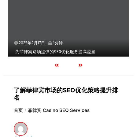
2025年2月17日
1分钟
为菲律宾赌场提供的SEO优化服务提高流量
了解菲律宾市场的SEO优化策略提升排
名
首页
菲律宾 Casino SEO Services