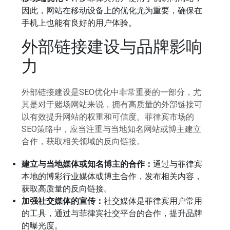
因此，网站在移动设备上的优化尤为重要，确保在
手机上也能有良好的用户体验。
外部链接建设与品牌影响
力
外部链接建设是SEO优化中非常重要的一部分，尤
其是对于赌场网站来说，拥有高质量的外部链接可
以有效提升网站的权重和可信度。菲律宾市场的
SEO策略中，应当注重与当地知名网站或博主建立
合作，获取相关领域的反向链接。
建立与当地媒体或知名博主的合作：
通过与菲律宾
本地的博彩行业媒体或博主合作，发布相关内容，
获取高质量的反向链接。
加强社交媒体的宣传：
社交媒体是菲律宾用户常用
的工具，通过与菲律宾社交平台的合作，提升品牌
的曝光度。