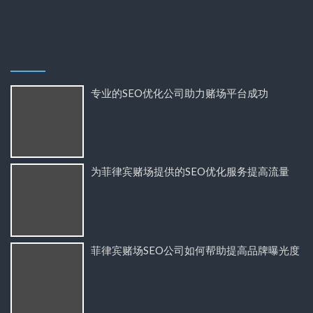
专业的SEO优化公司助力赌场平台成功
为菲律宾赌场提供的SEO优化服务提高流量
菲律宾赌场SEO公司如何帮助提高品牌曝光度