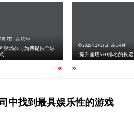
2月17日
1分钟
2025年2月17日
1分钟
西赌场公司如何提供全球
式
提升赌场SEO排名的长
司中找到最具娱乐性的游戏