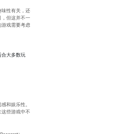
趣味性有关，还
引，但这并不一
的游戏需要考虑
适合大多数玩
切感和娱乐性。
在这些游戏中不