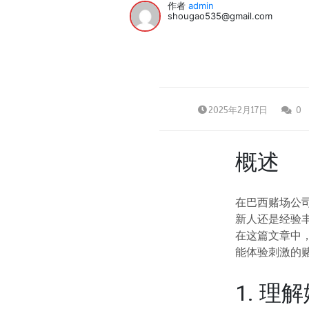
作者
admin
shougao535@gmail.com
2025年2月17日
0
概述
在巴西赌场公
新人还是经验
在这篇文章中
能体验刺激的
1. 