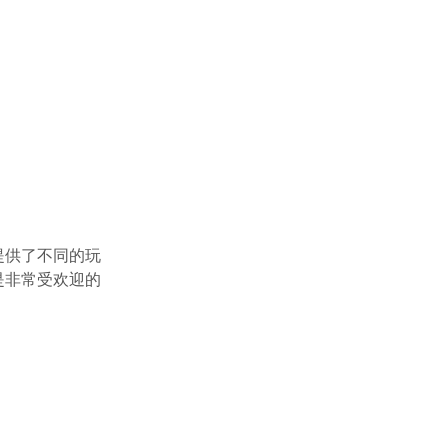
提供了不同的玩
是非常受欢迎的
。