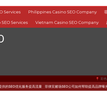
O Services
Philippines Casino SEO Company
菲
 SEO Services
Vietnam Casino SEO Company
O
彩色
SEO优化服务提高流量
菲律宾赌场SEO公司如何帮助提高品牌曝光度