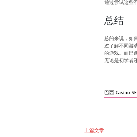
通过尝试这些
总结
总的来说，如
过了解不同游
的游戏。而巴
无论是初学者
巴西 Casino SEO
上篇文章