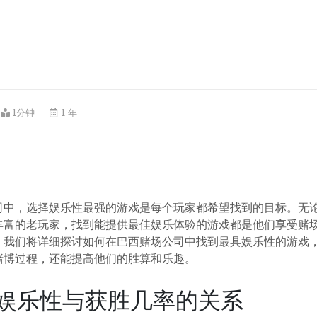
1分钟
1 年
司中，选择娱乐性最强的游戏是每个玩家都希望找到的目标。无
丰富的老玩家，找到能提供最佳娱乐体验的游戏都是他们享受赌
，我们将详细探讨如何在巴西赌场公司中找到最具娱乐性的游戏
赌博过程，还能提高他们的胜算和乐趣。
理解娱乐性与获胜几率的关系