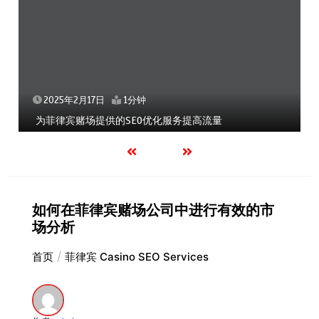
2025年2月17日
1分钟
为菲律宾赌场提供的SEO优化服务提高流量
如何在菲律宾赌场公司中进行有效的市
场分析
首页
菲律宾 Casino SEO Services