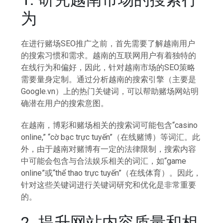
为
在进行赌场SEO推广之前，首先需要了解越南用户
的搜索习惯和需求。越南的互联网用户有着独特的
在线行为和偏好，因此，针对越南市场的SEO策略
需要量身定制。通过分析越南的搜索引擎（主要是
Google.vn）上的热门关键词，可以帮助赌场网站明
确潜在用户的搜索意图。
在越南，博彩和赌场相关的搜索词可能包含“casino
online,” “cờ bạc trực tuyến”（在线赌博）等词汇。此
外，由于越南对赌博有一定的法律限制，搜索内容
中可能会包含与合法娱乐相关的词汇，如“game
online”或“thể thao trực tuyến”（在线体育）。因此，
针对这些关键词进行关键词研究和优化是非常重要
的。
2. 提升网站内容质量和相