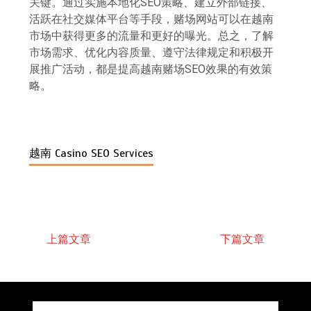
关键。通过实施本地化SEO策略、建立外部链接、
活跃在社交媒体平台等手段，赌场网站可以在越南
市场中获得更多的流量和更好的曝光。总之，了解
市场需求、优化内容质量、遵守法律规定和积极开
展推广活动，都是提高越南赌场SEO效果的有效策
略。
越南 Casino SEO Services
上篇文章
下篇文章