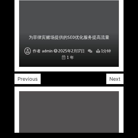
菲律宾赌场公司如何通过社区互动提升用户粘性
菲律宾赌场SEO公司如何帮助提高品牌曝光度
为菲律宾赌场提供的SEO优化服务提高流量
如何利用SEO提升菲律宾赌场的市场影响力
专业的SEO优化公司助力赌场平台成功
提升菲律宾赌场SEO排名的优化服务
专业SEO公司助力赌场品牌建设
作者
作者
作者
作者
作者
作者
作者
admin
admin
admin
admin
admin
admin
admin
2025年2月17日
2025年2月17日
2025年2月17日
2025年2月17日
2025年2月17日
2025年2月17日
2025年2月17日
1分钟
1分钟
1分钟
1分钟
1分钟
1分钟
1分钟
1 年
1 年
1 年
1 年
1 年
1 年
1 年
Previous
Next