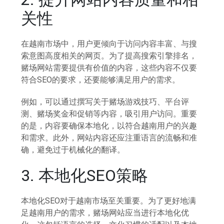
关性
在越南市场中，用户更倾向于访问内容丰富、与搜
索意图高度相关的网页。为了提高搜索引擎排名，
赌场网站需要提供有价值的内容，这些内容不仅要
符合SEO的要求，还要能够满足用户的需求。
例如，可以通过撰写关于赌场游戏技巧、平台评
测、赌场奖金和促销等内容，吸引用户访问。重要
的是，内容要确保本地化，以符合越南用户的兴趣
和需求。此外，网站内容还应注重语言的流畅和准
确，避免过于机械化的翻译。
3. 本地化SEO策略
本地化SEO对于越南市场至关重要。为了更好地满
足越南用户的需求，赌场网站应当进行本地化优