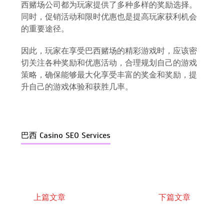
西赌场公司都为玩家提供了多种多样的奖励选择。
同时，促销活动和限时优惠也是提高玩家获利机会
的重要途径。
因此，玩家在享受巴西赌场的精彩游戏时，应该密
切关注各种奖励和优惠活动，合理规划自己的游戏
策略，确保能够最大化享受丰富的奖金和奖励，提
升自己的游戏体验和获胜几率。
巴西 Casino SEO Services
上篇文章
下篇文章