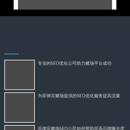
专业的SEO优化公司助力赌场平台成功
为菲律宾赌场提供的SEO优化服务提高流量
菲律宾赌场SEO公司如何帮助提高品牌曝光度