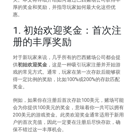
厚的奖金和奖励，并指导玩家如何最大化这些优
惠。
1. 初始欢迎奖金：首次注
册的丰厚奖励
对于新玩家来说，几乎所有的巴西赌场公司都会提
供
初始欢迎奖金
，这是一种吸引玩家注册并开始游
戏的常见方式。通常，玩家在第一次存款后能够获
得一定比例的奖励，比如100%或200%的存款匹配
奖金。
例如，如果你在注册后首次存款100美元，赌场可能
会为你提供100美元的奖金，意味着你一共可以拥有
200美元的游戏资金。此类欢迎奖金通常适用于新用
户的首次充值，因此一定要在注册后尽快存款，确
保不错过这一丰厚机会。