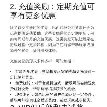
2. 充值奖励：定期充值可
享有更多优惠
除了首次注册时的奖励，巴西赌场公司通常还会为
玩家提供
充值奖励
。这些奖励通常会定期更新，例
如每周或每月的充值优惠。这类奖励可以让玩家在
游戏过程中更加轻松，因为它们能够帮助玩家增加
额外的资金，提升游戏体验。
充值奖励的形式多种多样，可能包括：
存款匹配奖励：赌场根据玩家的充值金额提供一
定比例的奖金。
免费旋转：对于老虎机游戏，赌场可能会赠送免
费旋转次数，帮助玩家增加获胜的机会。
现金返还：如果玩家的账户余额达到一定条件，
赌场可能提供现金返还奖励，帮助玩家减少损失。