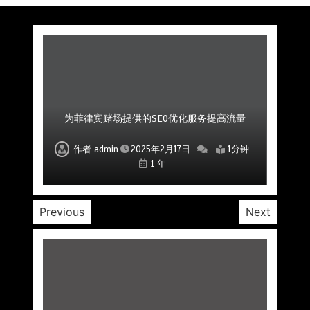
菲律宾赌场公司如何通过社区互动提升用户粘性
菲律宾赌场SEO公司如何帮助提高品牌曝光度
为菲律宾赌场提供的SEO优化服务提高流量
如何利用SEO提升菲律宾赌场的市场影响力
专业的SEO优化公司助力赌场平台成功
提升菲律宾赌场SEO排名的优化服务
专业SEO公司助力赌场品牌建设
作者
作者
作者
作者
作者
作者
作者
admin
admin
admin
admin
admin
admin
admin
2025年2月17日
2025年2月17日
2025年2月17日
2025年2月17日
2025年2月17日
2025年2月17日
2025年2月17日
1分钟
1分钟
1分钟
1分钟
1分钟
1分钟
1分钟
1 年
1 年
1 年
1 年
1 年
1 年
1 年
Previous
Next