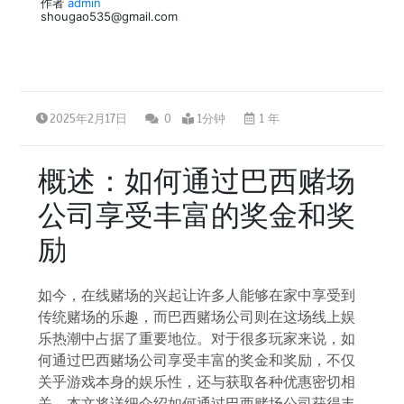
作者
admin
shougao535@gmail.com
2025年2月17日
0
1分钟
1 年
概述：如何通过巴西赌场
公司享受丰富的奖金和奖
励
如今，在线赌场的兴起让许多人能够在家中享受到
传统赌场的乐趣，而巴西赌场公司则在这场线上娱
乐热潮中占据了重要地位。对于很多玩家来说，如
何通过巴西赌场公司享受丰富的奖金和奖励，不仅
关乎游戏本身的娱乐性，还与获取各种优惠密切相
关。本文将详细介绍如何通过巴西赌场公司获得丰