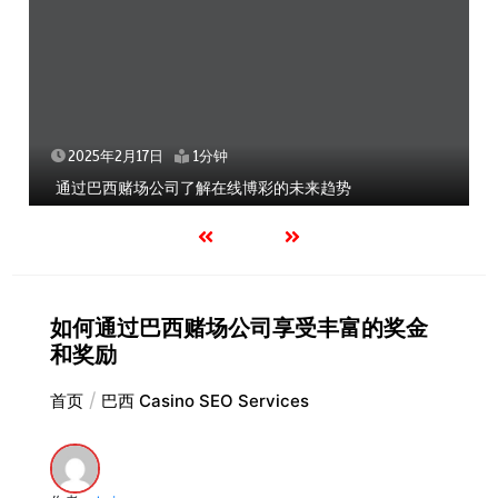
2025年2月17日
1分钟
通过巴西赌场公司了解在线博彩的未来趋势
如何通过巴西赌场公司享受丰富的奖金
和奖励
首页
巴西 Casino SEO Services