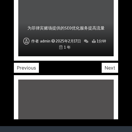
菲律宾赌场公司如何通过社区互动提升用户粘性
菲律宾赌场SEO公司如何帮助提高品牌曝光度
为菲律宾赌场提供的SEO优化服务提高流量
如何利用SEO提升菲律宾赌场的市场影响力
专业的SEO优化公司助力赌场平台成功
提升菲律宾赌场SEO排名的优化服务
专业SEO公司助力赌场品牌建设
作者
作者
作者
作者
作者
作者
作者
admin
admin
admin
admin
admin
admin
admin
2025年2月17日
2025年2月17日
2025年2月17日
2025年2月17日
2025年2月17日
2025年2月17日
2025年2月17日
1分钟
1分钟
1分钟
1分钟
1分钟
1分钟
1分钟
1 年
1 年
1 年
1 年
1 年
1 年
1 年
Previous
Next