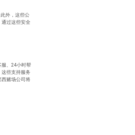
。此外，这些公
。通过这些安全
服、24小时帮
。这些支持服务
巴西赌场公司将