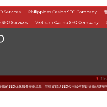
O Services
Philippines Casino SEO Company
菲
 SEO Services
Vietnam Casino SEO Company
O
彩色
EO优化服务提高流量
菲律宾赌场SEO公司如何帮助提高品牌曝光度
专