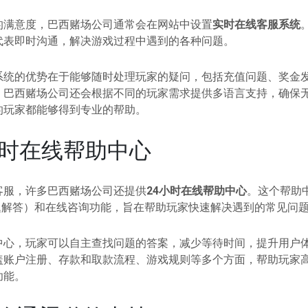
的满意度，巴西赌场公司通常会在网站中设置
实时在线客服系统
代表即时沟通，解决游戏过程中遇到的各种问题。
系统的优势在于能够随时处理玩家的疑问，包括充值问题、奖金
，巴西赌场公司还会根据不同的玩家需求提供多语言支持，确保
的玩家都能够得到专业的帮助。
4小时在线帮助中心
客服，许多巴西赌场公司还提供
24小时在线帮助中心
。这个帮助
问题解答）和在线咨询功能，旨在帮助玩家快速解决遇到的常见问
中心，玩家可以自主查找问题的答案，减少等待时间，提升用户
盖账户注册、存款和取款流程、游戏规则等多个方面，帮助玩家
功能。