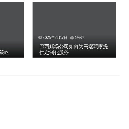
2025年2月17日
1分钟
巴西赌场公司如何为高端玩家提
远策略
供定制化服务