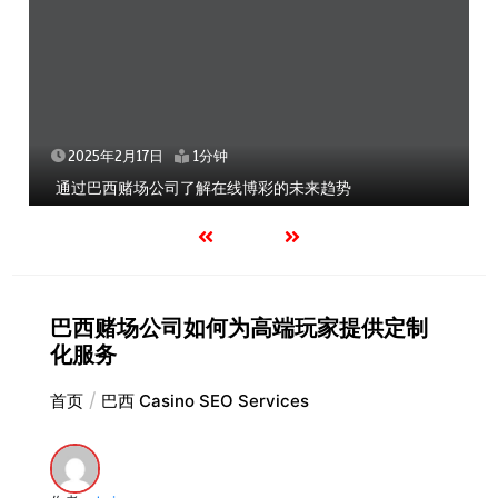
2025年2月17日
1分钟
通过巴西赌场公司了解在线博彩的未来趋势
巴西赌场公司如何为高端玩家提供定制
化服务
首页
巴西 Casino SEO Services