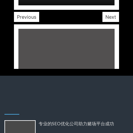
Previous
Next
专业的SEO优化公司助力赌场平台成功