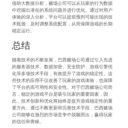
借助大数据分析，赌场公司可以从玩家的行为数据
中挖掘出潜在的系统问题并进行优化。通过对用户
体验的深入分析，平台可以提前预判可能出现的技
术瓶颈，及时调整系统配置，从而保障游戏的长期
稳定运行。
总结
随着技术的不断发展，巴西赌场公司通过引入先进
的服务器技术、数据加密、安全防护、游戏引擎优
化等多项技术手段，有效提升了游戏的稳定性。这
些技术的应用不仅改善了玩家的游戏体验，也保障
了平台的高可用性和安全性。对于巴西赌场公司而
言，稳定的游戏平台是吸引玩家的重要因素，因
此，技术创新和优化将始终是提升游戏稳定性的重
要方向。通过不断更新和完善技术手段，巴西赌场
公司能够在激烈的市场竞争中脱颖而出，赢得玩家
的信任和青睐。