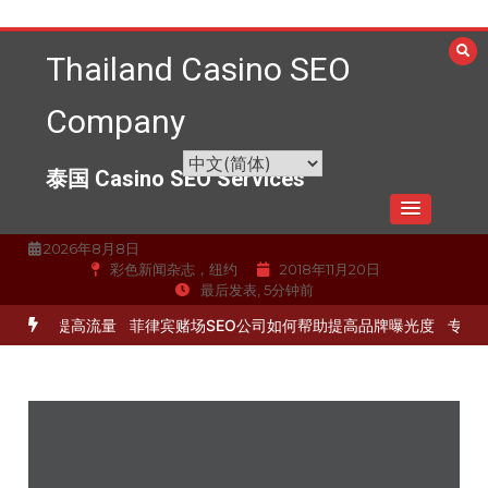
跳
至
Thailand Casino SEO
内
容
Company
泰国 Casino SEO Services
2026年8月8日
彩色新闻杂志，纽约
2018年11月20日
最后发表, 5分钟前
化服务提高流量
菲律宾赌场SEO公司如何帮助提高品牌曝光度
专业的S