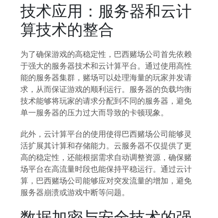
技术应用：服务器和云计
算技术的整合
为了确保游戏的高稳定性，巴西赌场公司首先依赖
于强大的服务器技术和云计算平台。通过使用高性
能的服务器集群，赌场可以处理海量的玩家并发请
求，从而保证游戏的顺利运行。服务器的负载均衡
技术能够将玩家的请求分配到不同的服务器，避免
单一服务器的压力过大而导致的卡顿现象。
此外，云计算平台的使用使得巴西赌场公司能够灵
活扩展其计算和存储能力。云服务器不仅提供了更
高的稳定性，还能根据需求自动调整资源，确保赌
场平台在高流量时段也能保持平稳运行。通过云计
算，巴西赌场公司能够应对突发流量的增加，避免
服务器崩溃或游戏中断等问题。
数据加密与安全技术的强