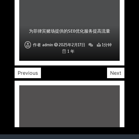
菲律宾赌场公司如何通过社区互动提升用户粘性
菲律宾赌场SEO公司如何帮助提高品牌曝光度
为菲律宾赌场提供的SEO优化服务提高流量
如何利用SEO提升菲律宾赌场的市场影响力
专业的SEO优化公司助力赌场平台成功
提升菲律宾赌场SEO排名的优化服务
专业SEO公司助力赌场品牌建设
作者
作者
作者
作者
作者
作者
作者
admin
admin
admin
admin
admin
admin
admin
2025年2月17日
2025年2月17日
2025年2月17日
2025年2月17日
2025年2月17日
2025年2月17日
2025年2月17日
1分钟
1分钟
1分钟
1分钟
1分钟
1分钟
1分钟
1 年
1 年
1 年
1 年
1 年
1 年
1 年
Previous
Next