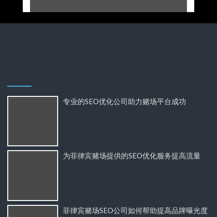
专业的SEO优化公司助力赌场平台成功
为菲律宾赌场提供的SEO优化服务提高流量
菲律宾赌场SEO公司如何帮助提高品牌曝光度