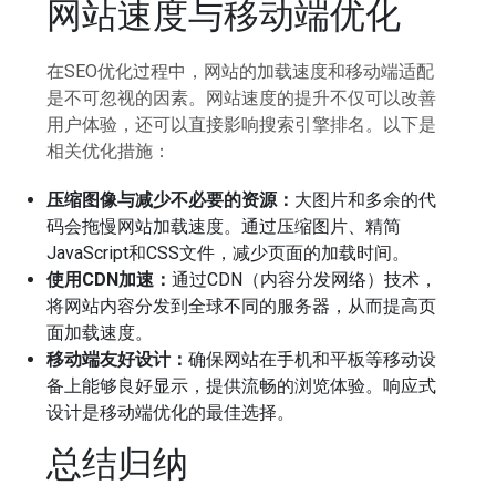
网站速度与移动端优化
在SEO优化过程中，网站的加载速度和移动端适配
是不可忽视的因素。网站速度的提升不仅可以改善
用户体验，还可以直接影响搜索引擎排名。以下是
相关优化措施：
压缩图像与减少不必要的资源：
大图片和多余的代
码会拖慢网站加载速度。通过压缩图片、精简
JavaScript和CSS文件，减少页面的加载时间。
使用CDN加速：
通过CDN（内容分发网络）技术，
将网站内容分发到全球不同的服务器，从而提高页
面加载速度。
移动端友好设计：
确保网站在手机和平板等移动设
备上能够良好显示，提供流畅的浏览体验。响应式
设计是移动端优化的最佳选择。
总结归纳