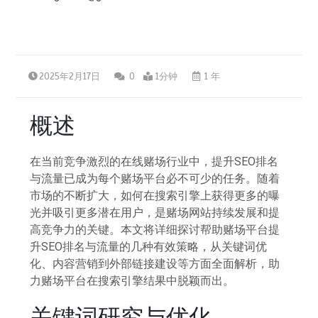
2025年2月17日
0
1分钟
1 年
概述
在当前竞争激烈的在线赌场行业中，提升SEO排名
与流量已成为每个赌场平台必不可少的任务。随着
市场的不断扩大，如何在搜索引擎上获得更多的曝
光并吸引更多潜在用户，是赌场网站持续发展和提
高竞争力的关键。本文将详细探讨帮助赌场平台提
升SEO排名与流量的几种有效策略，从关键词优
化、内容营销到外部链接建设等方面全面解析，助
力赌场平台在搜索引擎结果中脱颖而出。
关键词研究与优化