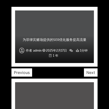
菲律宾赌场公司如何通过社区互动提升用户粘性
菲律宾赌场SEO公司如何帮助提高品牌曝光度
为菲律宾赌场提供的SEO优化服务提高流量
如何利用SEO提升菲律宾赌场的市场影响力
专业的SEO优化公司助力赌场平台成功
提升菲律宾赌场SEO排名的优化服务
专业SEO公司助力赌场品牌建设
作者
作者
作者
作者
作者
作者
作者
admin
admin
admin
admin
admin
admin
admin
2025年2月17日
2025年2月17日
2025年2月17日
2025年2月17日
2025年2月17日
2025年2月17日
2025年2月17日
1分钟
1分钟
1分钟
1分钟
1分钟
1分钟
1分钟
1 年
1 年
1 年
1 年
1 年
1 年
1 年
Previous
Next