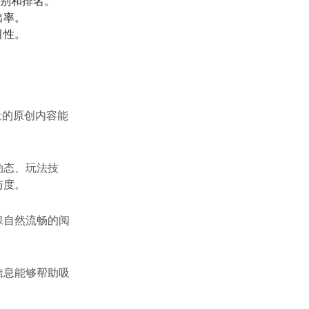
识别和排名。
出率。
引性。
量的原创内容能
动态、玩法技
与度。
保自然流畅的阅
信息能够帮助吸