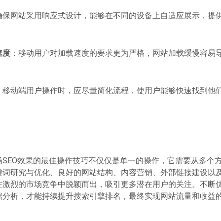
确保网站采用响应式设计，能够在不同的设备上自适应展示，提
速度
：移动用户对加载速度的要求更为严格，网站加载缓慢容易
。
：移动端用户操作时，应尽量简化流程，使用户能够快速找到他
。
场SEO效果的最佳操作技巧不仅仅是单一的操作，它需要从多个
键词研究与优化、良好的网站结构、内容营销、外部链接建设以
在激烈的市场竞争中脱颖而出，吸引更多潜在用户的关注。不断优
据分析，才能持续提升搜索引擎排名，最终实现网站流量和收益