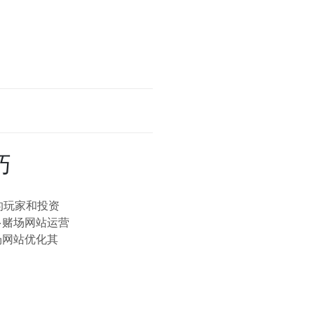
巧
的玩家和投资
多赌场网站运营
场网站优化其