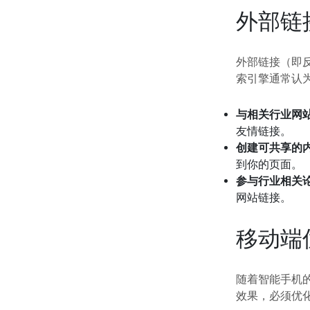
外部链
外部链接（即
索引擎通常认
与相关行业网
友情链接。
创建可共享的
到你的页面。
参与行业相关
网站链接。
移动端
随着智能手机
效果，必须优