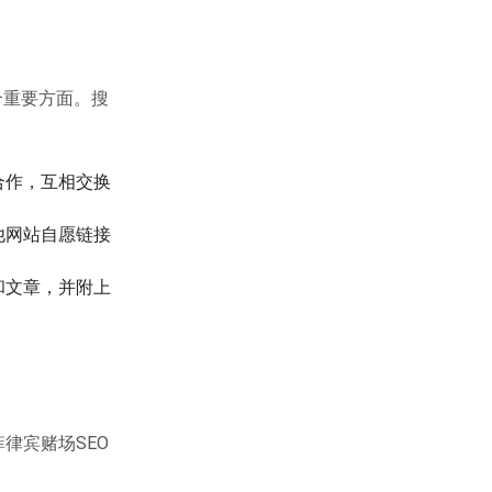
个重要方面。搜
合作，互相交换
他网站自愿链接
和文章，并附上
律宾赌场SEO