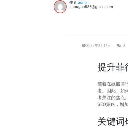
作者
admin
shougao535@gmail.com
2025年2月17日
0
提升菲
随着在线赌博
者。因此，如
者关注的焦点
SEO策略，
关键词