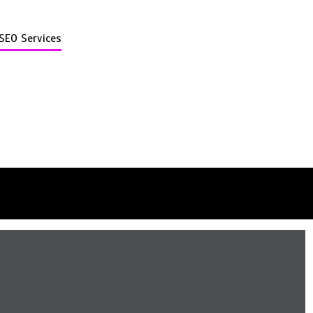
EO Services