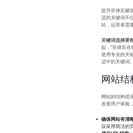
提升菲律宾赌
适的关键词不
站，运营者需
关键词选择要
如，“菲律宾在
使用专业的关键词
适中的关键词
网站结
网站的结构优
改善用户体验
确保网站有清
议采用简洁的