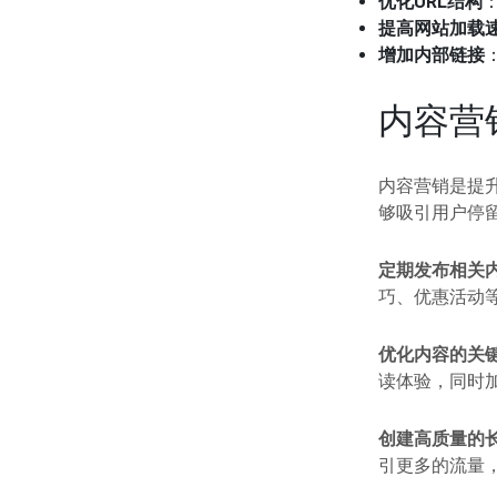
优化URL结构
提高网站加载
增加内部链接
内容营
内容营销是提
够吸引用户停
定期发布相关
巧、优惠活动
优化内容的关
读体验，同时
创建高质量的
引更多的流量