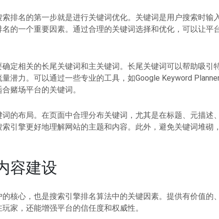
搜索排名的第一步就是进行关键词优化。关键词是用户搜索时输
排名的一个重要因素。通过合理的关键词选择和优化，可以让平
要确定相关的长尾关键词和主关键词。长尾关键词可以帮助吸引
力。可以通过一些专业的工具，如Google Keyword Planner
适合赌场平台的关键词。
键词的布局。在页面中合理分布关键词，尤其是在标题、元描述、
搜索引擎更好地理解网站的主题和内容。此外，避免关键词堆砌
内容建设
户的核心，也是搜索引擎排名算法中的关键因素。提供有价值的
在玩家，还能增强平台的信任度和权威性。