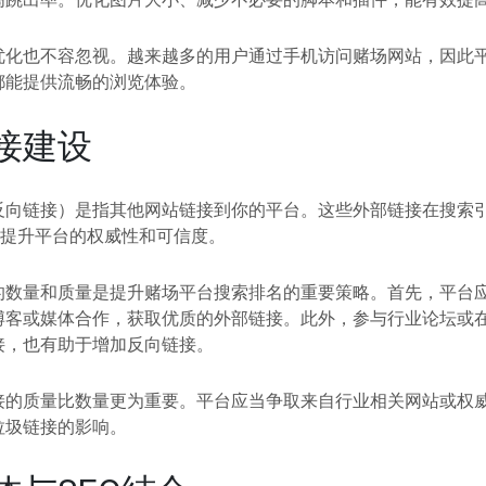
优化也不容忽视。越来越多的用户通过手机访问赌场网站，因此
都能提供流畅的浏览体验。
接建设
反向链接）是指其他网站链接到你的平台。这些外部链接在搜索
助提升平台的权威性和可信度。
的数量和质量是提升赌场平台搜索排名的重要策略。首先，平台
博客或媒体合作，获取优质的外部链接。此外，参与行业论坛或
接，也有助于增加反向链接。
接的质量比数量更为重要。平台应当争取来自行业相关网站或权
垃圾链接的影响。