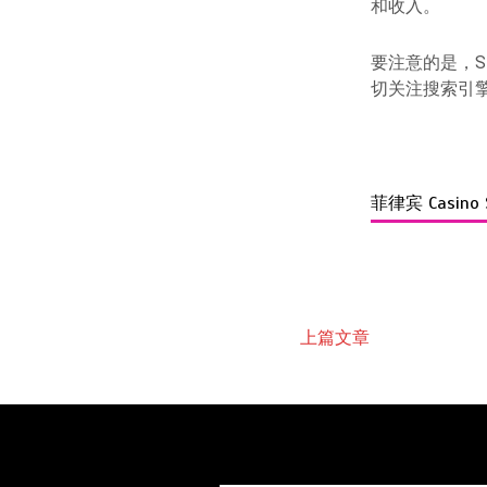
和收入。
要注意的是，
切关注搜索引
菲律宾 Casino S
上篇文章