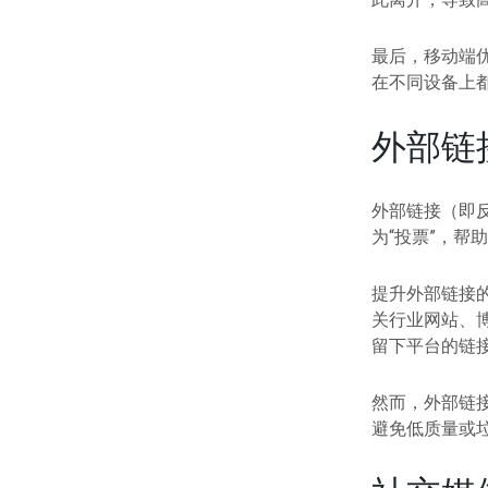
最后，移动端
在不同设备上
外部链
外部链接（即
为“投票”，帮
提升外部链接
关行业网站、
留下平台的链
然而，外部链
避免低质量或