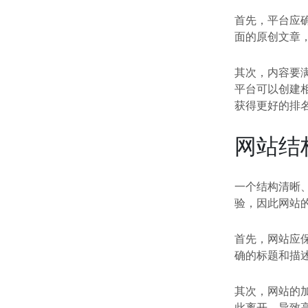
首先，平台应
面的原创文章
其次，内容要
平台可以创建
获得更好的排
网站结
一个结构清晰
验，因此网站
首先，网站应
确的标题和描
其次，网站的
此离开，导致