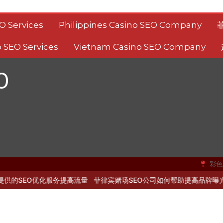
O Services
Philippines Casino SEO Company
菲
 SEO Services
Vietnam Casino SEO Company
O
彩色
EO优化服务提高流量
菲律宾赌场SEO公司如何帮助提高品牌曝光度
专