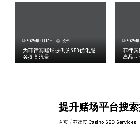
2025年2月17日
1分钟
2025年
为菲律宾赌场提供的SEO优化服
菲律宾
务提高流量
高品牌
提升赌场平台搜索
首页
菲律宾 Casino SEO Services