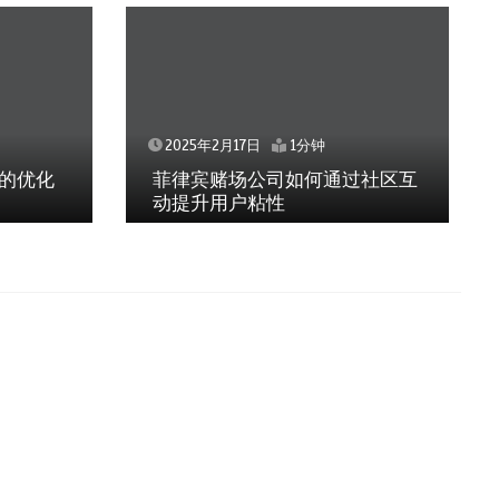
2025年2月17日
1分钟
名的优化
菲律宾赌场公司如何通过社区互
动提升用户粘性