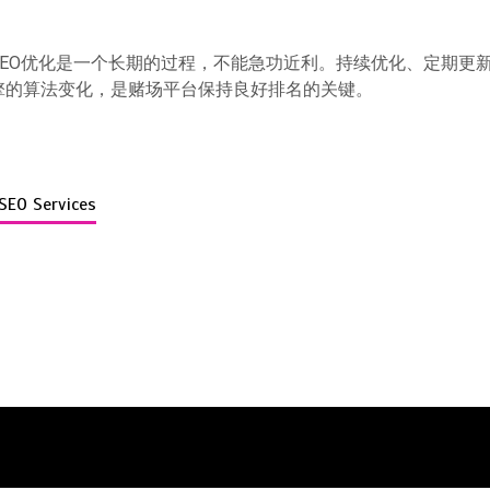
SEO优化是一个长期的过程，不能急功近利。持续优化、定期更
擎的算法变化，是赌场平台保持良好排名的关键。
EO Services