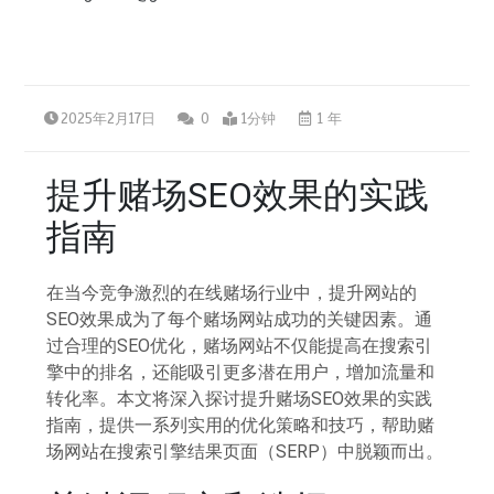
2025年2月17日
0
1分钟
1 年
提升赌场SEO效果的实践
指南
在当今竞争激烈的在线赌场行业中，提升网站的
SEO效果成为了每个赌场网站成功的关键因素。通
过合理的SEO优化，赌场网站不仅能提高在搜索引
擎中的排名，还能吸引更多潜在用户，增加流量和
转化率。本文将深入探讨提升赌场SEO效果的实践
指南，提供一系列实用的优化策略和技巧，帮助赌
场网站在搜索引擎结果页面（SERP）中脱颖而出。