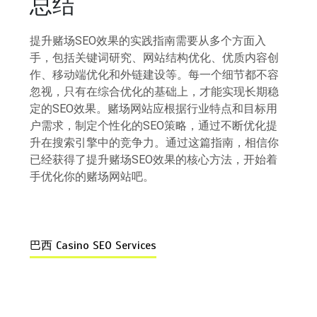
总结
提升赌场SEO效果的实践指南需要从多个方面入
手，包括关键词研究、网站结构优化、优质内容创
作、移动端优化和外链建设等。每一个细节都不容
忽视，只有在综合优化的基础上，才能实现长期稳
定的SEO效果。赌场网站应根据行业特点和目标用
户需求，制定个性化的SEO策略，通过不断优化提
升在搜索引擎中的竞争力。通过这篇指南，相信你
已经获得了提升赌场SEO效果的核心方法，开始着
手优化你的赌场网站吧。
巴西 Casino SEO Services