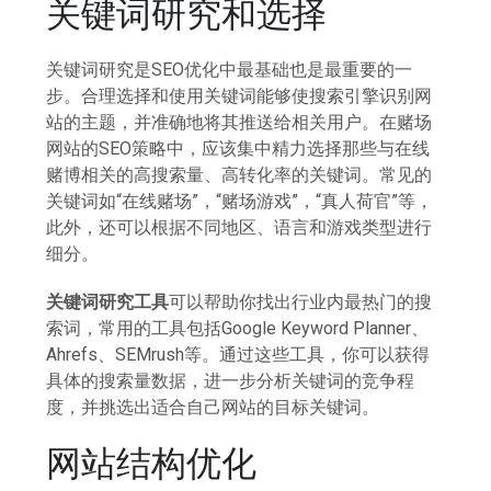
关键词研究和选择
关键词研究是SEO优化中最基础也是最重要的一
步。合理选择和使用关键词能够使搜索引擎识别网
站的主题，并准确地将其推送给相关用户。在赌场
网站的SEO策略中，应该集中精力选择那些与在线
赌博相关的高搜索量、高转化率的关键词。常见的
关键词如“在线赌场”，“赌场游戏”，“真人荷官”等，
此外，还可以根据不同地区、语言和游戏类型进行
细分。
关键词研究工具
可以帮助你找出行业内最热门的搜
索词，常用的工具包括Google Keyword Planner、
Ahrefs、SEMrush等。通过这些工具，你可以获得
具体的搜索量数据，进一步分析关键词的竞争程
度，并挑选出适合自己网站的目标关键词。
网站结构优化