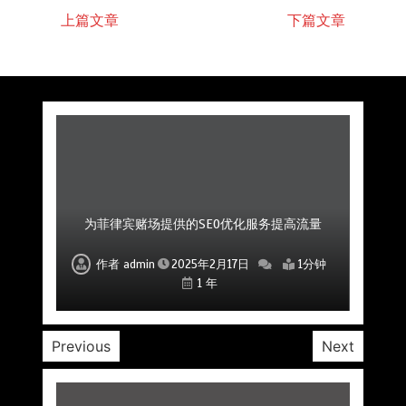
上篇文章
下篇文章
菲律宾赌场公司如何通过社区互动提升用户粘性
菲律宾赌场SEO公司如何帮助提高品牌曝光度
为菲律宾赌场提供的SEO优化服务提高流量
如何利用SEO提升菲律宾赌场的市场影响力
专业的SEO优化公司助力赌场平台成功
提升菲律宾赌场SEO排名的优化服务
专业SEO公司助力赌场品牌建设
作者
作者
作者
作者
作者
作者
作者
admin
admin
admin
admin
admin
admin
admin
2025年2月17日
2025年2月17日
2025年2月17日
2025年2月17日
2025年2月17日
2025年2月17日
2025年2月17日
1分钟
1分钟
1分钟
1分钟
1分钟
1分钟
1分钟
1 年
1 年
1 年
1 年
1 年
1 年
1 年
Previous
Next