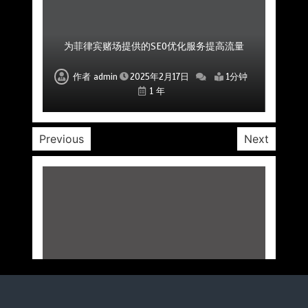
菲律宾赌场公司如何通过社区互动提升用户粘性
菲律宾赌场SEO公司如何帮助提高品牌曝光度
为菲律宾赌场提供的SEO优化服务提高流量
如何利用SEO提升菲律宾赌场的市场影响力
专业的SEO优化公司助力赌场平台成功
提升菲律宾赌场SEO排名的优化服务
专业SEO公司助力赌场品牌建设
作者
作者
作者
作者
作者
作者
作者
admin
admin
admin
admin
admin
admin
admin
2025年2月17日
2025年2月17日
2025年2月17日
2025年2月17日
2025年2月17日
2025年2月17日
2025年2月17日
1分钟
1分钟
1分钟
1分钟
1分钟
1分钟
1分钟
1 年
1 年
1 年
1 年
1 年
1 年
1 年
Previous
Next