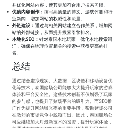
并优化网站内容，使其更加符合用户搜索习惯。
优质内容创作：
撰写高质量的博文、游戏评测和行
业新闻，增加网站的权威性和流量。
外链建设：
通过与相关网站建立合作关系，增加网
站的外部链接，从而提升搜索引擎排名。
本地化SEO：
针对泰国本地玩家，优化本地搜索词
汇，确保在地理位置相关的搜索中获得更高的排
名。
总结
通过结合虚拟现实、大数据、区块链和移动设备优
化等技术，泰国赌场公司能够大大提升玩家的游戏
体验和平台安全性。这些技术创新不仅增强了玩家
的参与感，也提升了赌场平台的吸引力。而SEO推
广作为提升网站曝光率的重要手段，帮助赌场公司
在激烈的市场竞争中脱颖而出。因此，泰国赌场公
司应继续加大对最新技术的投资，提升玩家体验，