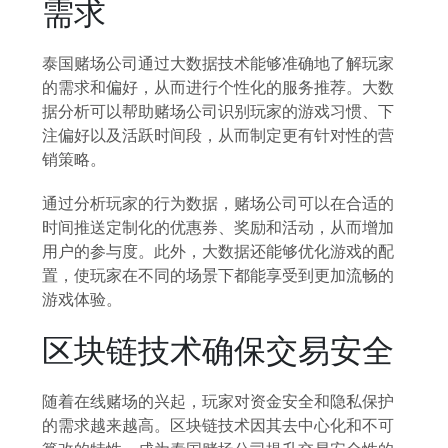
需求
泰国赌场公司通过大数据技术能够准确地了解玩家
的需求和偏好，从而进行个性化的服务推荐。大数
据分析可以帮助赌场公司识别玩家的游戏习惯、下
注偏好以及活跃时间段，从而制定更有针对性的营
销策略。
通过分析玩家的行为数据，赌场公司可以在合适的
时间推送定制化的优惠券、奖励和活动，从而增加
用户的参与度。此外，大数据还能够优化游戏的配
置，使玩家在不同的场景下都能享受到更加流畅的
游戏体验。
区块链技术确保交易安全
随着在线赌场的兴起，玩家对资金安全和隐私保护
的需求越来越高。区块链技术因其去中心化和不可