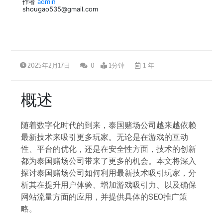
作者
admin
shougao535@gmail.com
2025年2月17日
0
1分钟
1 年
概述
随着数字化时代的到来，泰国赌场公司越来越依赖
最新技术来吸引更多玩家。无论是在游戏的互动
性、平台的优化，还是在安全性方面，技术的创新
都为泰国赌场公司带来了更多的机会。本文将深入
探讨泰国赌场公司如何利用最新技术吸引玩家，分
析其在提升用户体验、增加游戏吸引力、以及确保
网站流量方面的应用，并提供具体的SEO推广策
略。