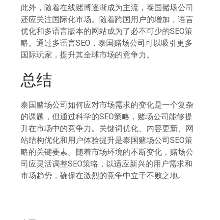
此外，随着在线赌博逐渐成为主流，泰国赌场公司
还应关注国际化市场。随着跨国用户的增加，语言
优化和多语言版本的网站成为了必不可少的SEO策
略。通过多语言SEO，泰国赌场公司可以吸引更多
国际玩家，提升其全球市场的竞争力。
总结
泰国赌场公司如何应对市场需求的变化是一个复杂
的课题，但通过科学的SEO策略，赌场公司能够提
升在市场中的竞争力。关键词优化、内容更新、网
站结构优化和用户体验提升是泰国赌场公司SEO策
略的关键要素。随着市场环境的不断变化，赌场公
司应灵活调整SEO策略，以适应新兴的用户需求和
市场趋势，确保在激烈的竞争中立于不败之地。