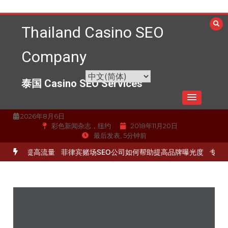
跳
至
Thailand Casino SEO
内
容
Company
泰国 Casino SEO Services
2026年8月6日
彩色新闻杂志，纽约
2018年11月20日
最后发表, 5分钟前
化服务提高流量
菲律宾赌场SEO公司如何帮助提高品牌曝光度
专业的S