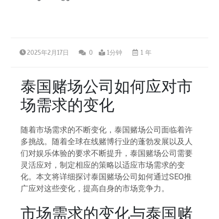
2025年2月17日
0
1分钟
1 年
泰国赌场公司如何应对市
场需求的变化
随着市场需求的不断变化，泰国赌场公司面临着许
多挑战。随着全球在线赌博行业的蓬勃发展以及人
们对娱乐体验的要求不断提升，泰国赌场公司需要
灵活应对，制定相应的策略以适应市场需求的变
化。本文将详细探讨泰国赌场公司如何通过SEO推
广应对这些变化，提高自身的市场竞争力。
市场需求的变化与泰国赌