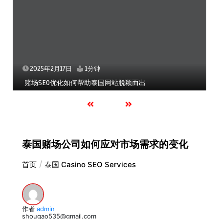
2025年2月17日
1分钟
赌场SEO优化如何帮助泰国网站脱颖而出
泰国赌场公司如何应对市场需求的变化
首页
泰国 Casino SEO Services
作者
admin
shougao535@gmail.com