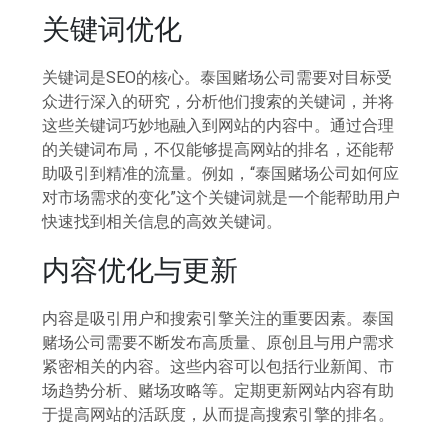
关键词优化
关键词是SEO的核心。泰国赌场公司需要对目标受
众进行深入的研究，分析他们搜索的关键词，并将
这些关键词巧妙地融入到网站的内容中。通过合理
的关键词布局，不仅能够提高网站的排名，还能帮
助吸引到精准的流量。例如，“泰国赌场公司如何应
对市场需求的变化”这个关键词就是一个能帮助用户
快速找到相关信息的高效关键词。
内容优化与更新
内容是吸引用户和搜索引擎关注的重要因素。泰国
赌场公司需要不断发布高质量、原创且与用户需求
紧密相关的内容。这些内容可以包括行业新闻、市
场趋势分析、赌场攻略等。定期更新网站内容有助
于提高网站的活跃度，从而提高搜索引擎的排名。