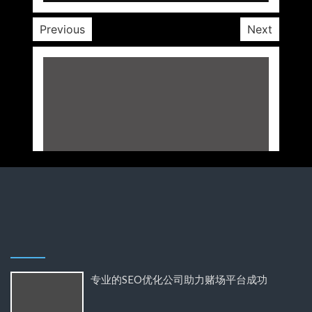
Previous
Next
专业的SEO优化公司助力赌场平台成功