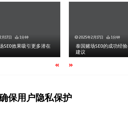
2月17日
1分钟
2025年2月17日
1分钟
场SEO效果吸引更多潜在
泰国赌场SEO的成功经
建议
确保用户隐私保护