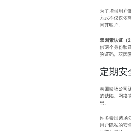
为了增强用户
方式不仅仅依
问其账户。
双因素认证（2
供两个身份验
验证码。双因
定期安
泰国赌场公司
的缺陷。网络
患。
许多泰国赌场
用户隐私的安