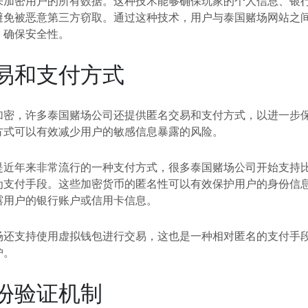
来加密用户的所有数据。这种技术能够确保玩家的个人信息、银
避免被恶意第三方窃取。通过这种技术，用户与泰国赌场网站之
，确保安全性。
易和支付方式
加密，许多泰国赌场公司还提供匿名交易和支付方式，以进一步
方式可以有效减少用户的敏感信息暴露的风险。
是近年来非常流行的一种支付方式，很多泰国赌场公司开始支持
为支付手段。这些加密货币的匿名性可以有效保护用户的身份信
露用户的银行账户或信用卡信息。
场还支持使用虚拟钱包进行交易，这也是一种相对匿名的支付手
护。
份验证机制