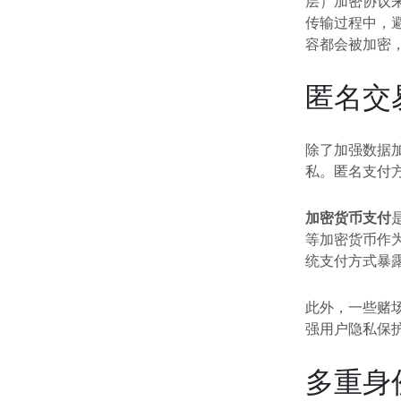
层）加密协议
传输过程中，
容都会被加密
匿名交
除了加强数据
私。匿名支付
加密货币支付
等加密货币作
统支付方式暴
此外，一些赌
强用户隐私保
多重身