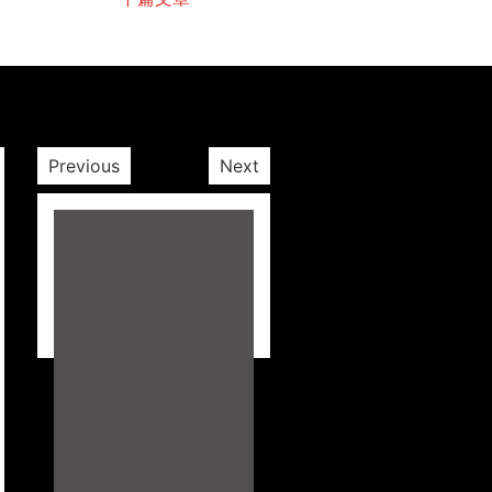
Previous
Next