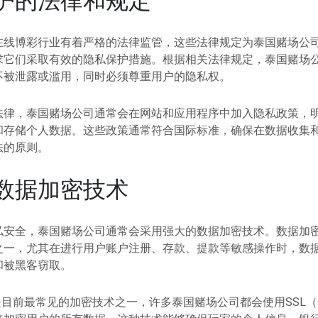
护的法律和规定
在线博彩行业有着严格的法律监管，这些法律规定为泰国赌场公
求它们采取有效的隐私保护措施。根据相关法律规定，泰国赌场
不被泄露或滥用，同时必须尊重用户的隐私权。
法律，泰国赌场公司通常会在网站和应用程序中加入隐私政策，
和存储个人数据。这些政策通常符合国际标准，确保在数据收集
法的原则。
数据加密技术
私安全，泰国赌场公司通常会采用强大的数据加密技术。数据加
之一，尤其在进行用户账户注册、存款、提款等敏感操作时，数
和被黑客窃取。
是目前最常见的加密技术之一，许多泰国赌场公司都会使用SSL