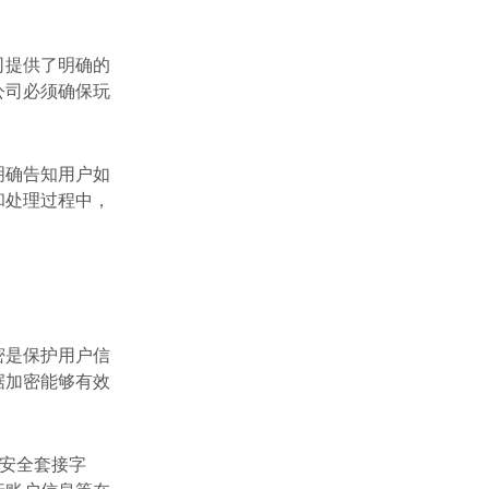
司提供了明确的
公司必须确保玩
明确告知用户如
和处理过程中，
密是保护用户信
据加密能够有效
（安全套接字