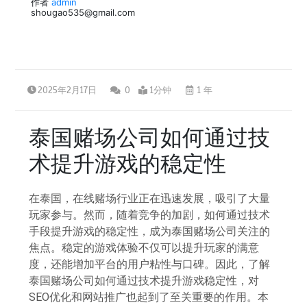
作者
admin
shougao535@gmail.com
2025年2月17日
0
1分钟
1 年
泰国赌场公司如何通过技
术提升游戏的稳定性
在泰国，在线赌场行业正在迅速发展，吸引了大量
玩家参与。然而，随着竞争的加剧，如何通过技术
手段提升游戏的稳定性，成为泰国赌场公司关注的
焦点。稳定的游戏体验不仅可以提升玩家的满意
度，还能增加平台的用户粘性与口碑。因此，了解
泰国赌场公司如何通过技术提升游戏稳定性，对
SEO优化和网站推广也起到了至关重要的作用。本