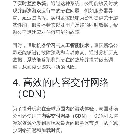
了
实时监控系统
。通过这种系统，公司能够及时发
现并解决游戏运行中的潜在问题，例如服务器异
常、延迟过高等。实时监控能够为公司提供关于游
戏性能、服务器状态以及用户反馈的即时数据，帮
助公司迅速应对任何可能的故障。
同时，借助
机器学习与人工智能技术
，泰国赌场公
司还能够进行故障预测和自动修复。通过分析历史
数据，系统能够预测到潜在的故障并提前做出调
整，从而减少游戏中断的风险。
4. 高效的内容交付网络
（CDN）
为了提升玩家在全球范围内的游戏体验，泰国赌场
公司还使用了
内容交付网络（CDN）
。CDN可以将
游戏资源分发到离玩家最近的服务器节点，从而减
少网络延迟和加载时间。