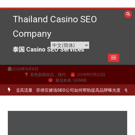
跳
至
Thailand Casino SEO
内
容
Company
泰国 Casino SEO Services
2026年8月8日
彩色新闻杂志，纽约
2018年11月20日
最后发表, 5分钟前
化服务提高流量
菲律宾赌场SEO公司如何帮助提高品牌曝光度
专业的S