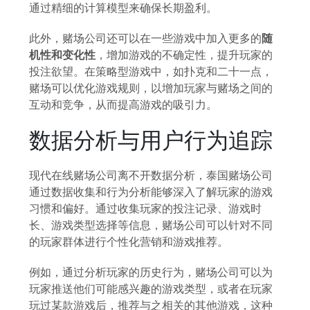
通过精细的计算模型来确保长期盈利。
此外，赌场公司还可以在一些游戏中加入更多的
随
机性和变化性
，增加游戏的不确定性，提升玩家的
投注欲望。在策略型游戏中，如扑克和二十一点，
赌场可以优化游戏规则，以增加玩家与赌场之间的
互动和竞争，从而提高游戏的吸引力。
数据分析与用户行为追踪
现代在线赌场公司离不开数据分析，泰国赌场公司
通过数据收集和行为分析能够深入了解玩家的游戏
习惯和偏好。通过收集玩家的投注记录、游戏时
长、游戏类型选择等信息，赌场公司可以针对不同
的玩家群体进行个性化营销和游戏推荐。
例如，通过分析玩家的历史行为，赌场公司可以为
玩家推送他们可能感兴趣的游戏类型，或者在玩家
玩过某款游戏后，推荐与之相关的其他游戏，这种