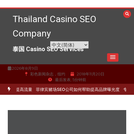
跳
至
Thailand Casino SEO
内
容
Company
泰国 Casino SEO Services
2026年8月9日
彩色新闻杂志，纽约
2018年11月20日
最后发表, 5分钟前
化服务提高流量
菲律宾赌场SEO公司如何帮助提高品牌曝光度
专业的S