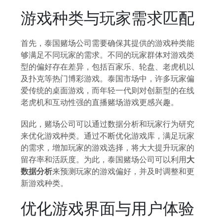
游戏种类与玩家需求匹配
首先，泰国赌场公司需要确保其提供的游戏种类能
够满足不同玩家的需求。不同的玩家群体对游戏类
型的偏好存在差异，包括百家乐、轮盘、老虎机以
及扑克等热门博彩游戏。泰国市场中，许多玩家偏
爱传统的桌面游戏，而年轻一代则对创新型的在线
老虎机和互动性强的直播赌场游戏更感兴趣。
因此，赌场公司可以通过数据分析和玩家行为研究
来优化游戏种类。通过不断优化游戏库，满足玩家
的需求，增加玩家的游戏选择，将大大提升玩家的
留存率和活跃度。为此，泰国赌场公司可以利用
大
数据分析
来预测玩家的游戏偏好，并及时调整和更
新游戏种类。
优化游戏界面与用户体验