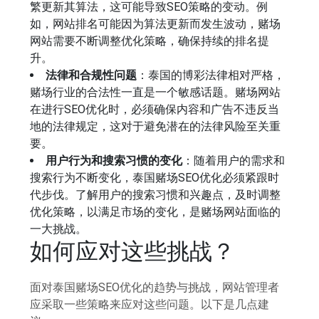
繁更新其算法，这可能导致SEO策略的变动。例
如，网站排名可能因为算法更新而发生波动，赌场
网站需要不断调整优化策略，确保持续的排名提
升。
法律和合规性问题
：泰国的博彩法律相对严格，
赌场行业的合法性一直是一个敏感话题。赌场网站
在进行SEO优化时，必须确保内容和广告不违反当
地的法律规定，这对于避免潜在的法律风险至关重
要。
用户行为和搜索习惯的变化
：随着用户的需求和
搜索行为不断变化，泰国赌场SEO优化必须紧跟时
代步伐。了解用户的搜索习惯和兴趣点，及时调整
优化策略，以满足市场的变化，是赌场网站面临的
一大挑战。
如何应对这些挑战？
面对泰国赌场SEO优化的趋势与挑战，网站管理者
应采取一些策略来应对这些问题。以下是几点建