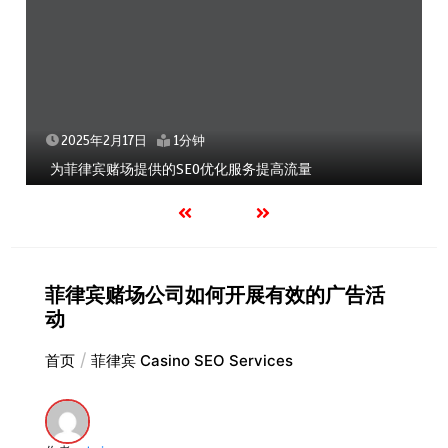
2025年2月17日
1分钟
为菲律宾赌场提供的SEO优化服务提高流量
菲律宾赌场公司如何开展有效的广告活
动
首页
菲律宾 Casino SEO Services