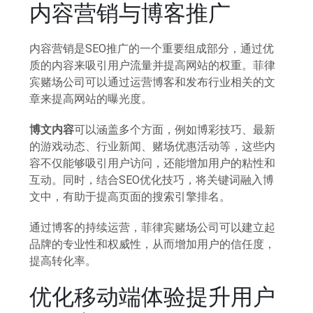
内容营销与博客推广
内容营销是SEO推广的一个重要组成部分，通过优
质的内容来吸引用户流量并提高网站的权重。菲律
宾赌场公司可以通过运营博客和发布行业相关的文
章来提高网站的曝光度。
博文内容
可以涵盖多个方面，例如博彩技巧、最新
的游戏动态、行业新闻、赌场优惠活动等，这些内
容不仅能够吸引用户访问，还能增加用户的粘性和
互动。同时，结合SEO优化技巧，将关键词融入博
文中，有助于提高页面的搜索引擎排名。
通过博客的持续运营，菲律宾赌场公司可以建立起
品牌的专业性和权威性，从而增加用户的信任度，
提高转化率。
优化移动端体验提升用户