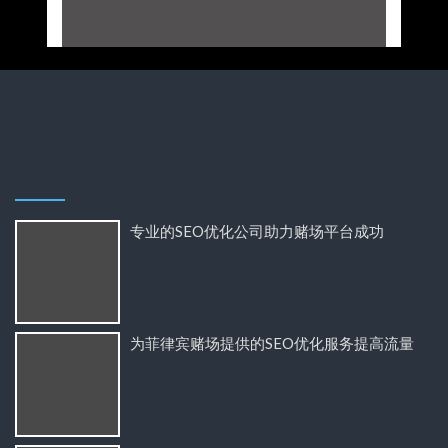
专业的SEO优化公司助力赌场平台成功
为菲律宾赌场提供的SEO优化服务提高流量