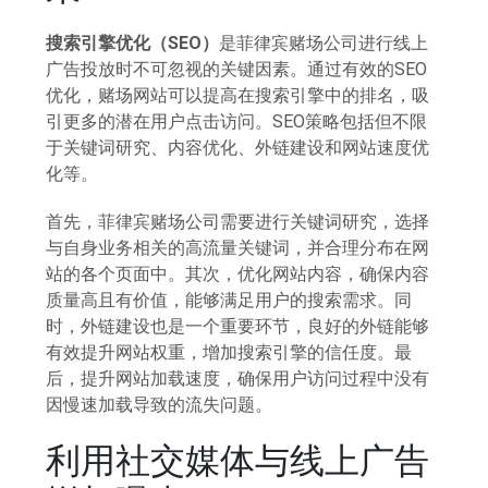
搜索引擎优化（SEO）
是菲律宾赌场公司进行线上
广告投放时不可忽视的关键因素。通过有效的SEO
优化，赌场网站可以提高在搜索引擎中的排名，吸
引更多的潜在用户点击访问。SEO策略包括但不限
于关键词研究、内容优化、外链建设和网站速度优
化等。
首先，菲律宾赌场公司需要进行关键词研究，选择
与自身业务相关的高流量关键词，并合理分布在网
站的各个页面中。其次，优化网站内容，确保内容
质量高且有价值，能够满足用户的搜索需求。同
时，外链建设也是一个重要环节，良好的外链能够
有效提升网站权重，增加搜索引擎的信任度。最
后，提升网站加载速度，确保用户访问过程中没有
因慢速加载导致的流失问题。
利用社交媒体与线上广告