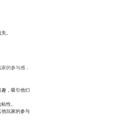
流失。
玩家的参与感，
兴趣，吸引他们
的粘性。
其他玩家的参与