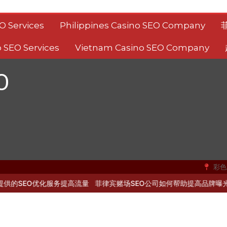
O Services
Philippines Casino SEO Company
菲
 SEO Services
Vietnam Casino SEO Company
O
彩色
SEO优化服务提高流量
菲律宾赌场SEO公司如何帮助提高品牌曝光度