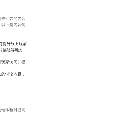
相关性强的内容
。以下是内容优
何提升线上玩家
片描述等地方，
引玩家访问并提
关的讨论内容，
动端体验对提高