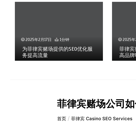
2025年2月17日
1分钟
2025年
为菲律宾赌场提供的SEO优化服
菲律宾
务提高流量
高品牌
菲律宾赌场公司如
首页
菲律宾 Casino SEO Services