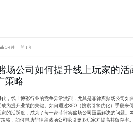
1分钟
1 年
赌场公司如何提升线上玩家的活
广策略
时代，线上博彩行业的竞争异常激烈，尤其是菲律宾赌场公司如
经成为提升业绩的关键。如何通过SEO（搜索引擎优化）手段来
玩家的活跃度，成为了每一家菲律宾赌场公司亟需解决的问题。
推广策略，如何帮助菲律宾赌场公司吸引更多玩家并提高其留存率