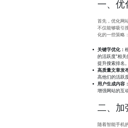
一、优
首先，优化网
不仅能够吸引
化的一些策略
关键字优化：
的活跃度”相
提升搜索排名
高质量文章发
高他们的活跃
用户生成内容
增强网站的互
二、加
随着智能手机