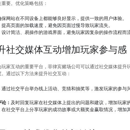
关重要。优化策略包括：
确保网站在不同设备上都能够良好显示，提供一致的用户体验。
：
提高页面的加载速度，避免因页面过慢导致玩家流失。
：
设计简洁、易操作的游戏界面，避免玩家因复杂的操作流程而
升社交媒体互动增加玩家参与感
为玩家互动的重要平台，菲律宾赌场公司可以通过社交媒体提升
度。通过以下方法来提升社交互动：
：
通过社交平台举办线上活动、竞猜和抽奖等，激发玩家的参与
。
评论：
及时回复玩家在社交媒体上提出的问题和建议，增加玩家
：
在社交平台上分享玩家的成功故事或大额奖金赢取情况，增加