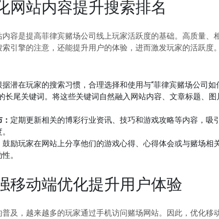
化网站内容提升搜索排名
站内容是提高菲律宾赌场公司线上玩家活跃度的基础。高质量、
搜索引擎的注意，还能提升用户的体验，进而激发玩家的活跃度
：
根据潜在玩家的搜索习惯，合理选择和使用与“菲律宾赌场公司如
关的长尾关键词。将这些关键词自然融入网站内容、文章标题、图
。
布：
定期更新相关的博彩行业资讯、技巧和游戏攻略等内容，吸
度。
：
鼓励玩家在网站上分享他们的游戏心得、心得体会或与赌场相
动性。
强移动端优化提升用户体验
的普及，越来越多的玩家通过手机访问赌场网站。因此，优化移