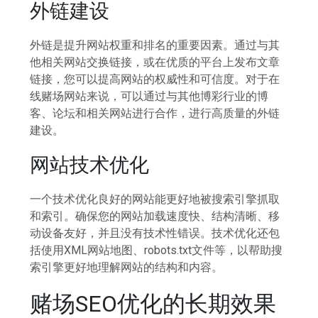
外链建设
外链是提升网站权重和排名的重要因素。通过与其
他相关网站交换链接，或在优质的平台上发布文章
链接，您可以提高网站的权威性和可信度。对于在
线赌场网站来说，可以通过与其他博彩行业的博
客、论坛和相关网站进行合作，进行高质量的外链
建设。
网站技术优化
一个技术优化良好的网站能更好地被搜索引擎抓取
和索引。确保您的网站加载速度快、结构清晰、移
动设备友好，并且没有技术性错误。技术优化还包
括使用XML网站地图、robots.txt文件等，以帮助搜
索引擎更好地理解网站的结构和内容。
赌场SEO优化的长期效果