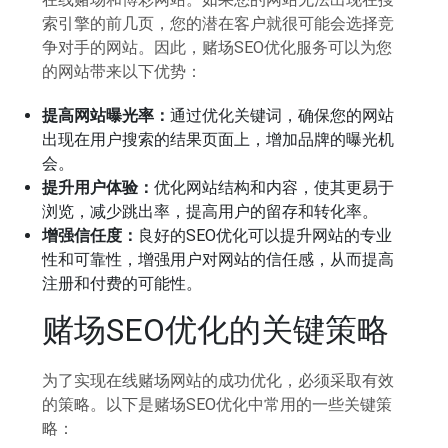
索引擎的前几页，您的潜在客户就很可能会选择竞
争对手的网站。因此，赌场SEO优化服务可以为您
的网站带来以下优势：
提高网站曝光率：
通过优化关键词，确保您的网站
出现在用户搜索的结果页面上，增加品牌的曝光机
会。
提升用户体验：
优化网站结构和内容，使其更易于
浏览，减少跳出率，提高用户的留存和转化率。
增强信任度：
良好的SEO优化可以提升网站的专业
性和可靠性，增强用户对网站的信任感，从而提高
注册和付费的可能性。
赌场SEO优化的关键策略
为了实现在线赌场网站的成功优化，必须采取有效
的策略。以下是赌场SEO优化中常用的一些关键策
略：