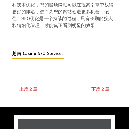
和技术优化，您的赌场网站可以在搜索引擎中获得
更好的排名，进而为您的网站创造更多机会。记
住，SEO优化是一个持续的过程，只有长期的投入
和精细化管理，才能真正看到明显的效果。
越南 Casino SEO Services
上篇文章
下篇文章