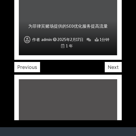
菲律宾赌场公司如何通过社区互动提升用户粘性
菲律宾赌场SEO公司如何帮助提高品牌曝光度
为菲律宾赌场提供的SEO优化服务提高流量
如何利用SEO提升菲律宾赌场的市场影响力
专业的SEO优化公司助力赌场平台成功
提升菲律宾赌场SEO排名的优化服务
专业SEO公司助力赌场品牌建设
作者
作者
作者
作者
作者
作者
作者
admin
admin
admin
admin
admin
admin
admin
2025年2月17日
2025年2月17日
2025年2月17日
2025年2月17日
2025年2月17日
2025年2月17日
2025年2月17日
1分钟
1分钟
1分钟
1分钟
1分钟
1分钟
1分钟
1 年
1 年
1 年
1 年
1 年
1 年
1 年
Previous
Next