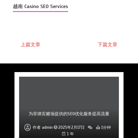
越南 Casino SEO Services
上篇文章
下篇文章
菲律宾赌场公司如何通过社区互动提升用户粘性
菲律宾赌场SEO公司如何帮助提高品牌曝光度
为菲律宾赌场提供的SEO优化服务提高流量
如何利用SEO提升菲律宾赌场的市场影响力
专业的SEO优化公司助力赌场平台成功
提升菲律宾赌场SEO排名的优化服务
专业SEO公司助力赌场品牌建设
作者
作者
作者
作者
作者
作者
作者
admin
admin
admin
admin
admin
admin
admin
2025年2月17日
2025年2月17日
2025年2月17日
2025年2月17日
2025年2月17日
2025年2月17日
2025年2月17日
1分钟
1分钟
1分钟
1分钟
1分钟
1分钟
1分钟
1 年
1 年
1 年
1 年
1 年
1 年
1 年