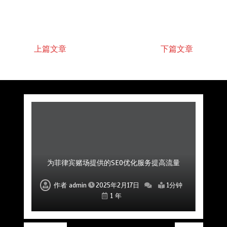
上篇文章
下篇文章
菲律宾赌场公司如何通过社区互动提升用户粘性
菲律宾赌场SEO公司如何帮助提高品牌曝光度
为菲律宾赌场提供的SEO优化服务提高流量
如何利用SEO提升菲律宾赌场的市场影响力
专业的SEO优化公司助力赌场平台成功
提升菲律宾赌场SEO排名的优化服务
专业SEO公司助力赌场品牌建设
作者
作者
作者
作者
作者
作者
作者
admin
admin
admin
admin
admin
admin
admin
2025年2月17日
2025年2月17日
2025年2月17日
2025年2月17日
2025年2月17日
2025年2月17日
2025年2月17日
1分钟
1分钟
1分钟
1分钟
1分钟
1分钟
1分钟
1 年
1 年
1 年
1 年
1 年
1 年
1 年