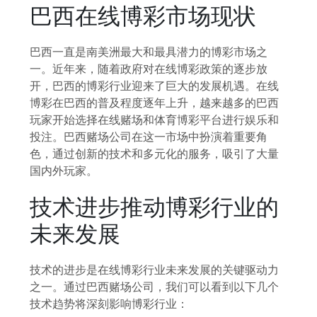
巴西在线博彩市场现状
巴西一直是南美洲最大和最具潜力的博彩市场之
一。近年来，随着政府对在线博彩政策的逐步放
开，巴西的博彩行业迎来了巨大的发展机遇。在线
博彩在巴西的普及程度逐年上升，越来越多的巴西
玩家开始选择在线赌场和体育博彩平台进行娱乐和
投注。巴西赌场公司在这一市场中扮演着重要角
色，通过创新的技术和多元化的服务，吸引了大量
国内外玩家。
技术进步推动博彩行业的
未来发展
技术的进步是在线博彩行业未来发展的关键驱动力
之一。通过巴西赌场公司，我们可以看到以下几个
技术趋势将深刻影响博彩行业：