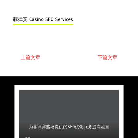
菲律宾 Casino SEO Services
上篇文章
下篇文章
菲律宾赌场公司如何通过社区互动提升用户粘性
菲律宾赌场SEO公司如何帮助提高品牌曝光度
为菲律宾赌场提供的SEO优化服务提高流量
如何利用SEO提升菲律宾赌场的市场影响力
专业的SEO优化公司助力赌场平台成功
提升菲律宾赌场SEO排名的优化服务
专业SEO公司助力赌场品牌建设