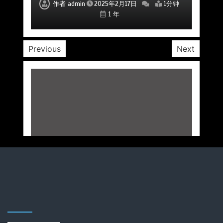
作者
作者
作者
作者
作者
作者
作者
admin
admin
admin
admin
admin
admin
admin
2025年2月17日
2025年2月17日
2025年2月17日
2025年2月17日
2025年2月17日
2025年2月17日
2025年2月17日
1分钟
1分钟
1分钟
1分钟
1分钟
1分钟
1分钟
1 年
1 年
1 年
1 年
1 年
1 年
1 年
Previous
Next