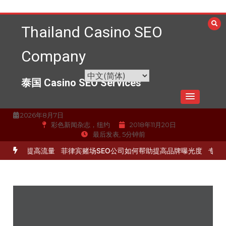
跳
至
Thailand Casino SEO
内
容
Company
泰国 Casino SEO Services
2026年8月7日
彩色新闻杂志，纽约
2018年11月20日
最后发表, 5分钟前
化服务提高流量
菲律宾赌场SEO公司如何帮助提高品牌曝光度
专业的S