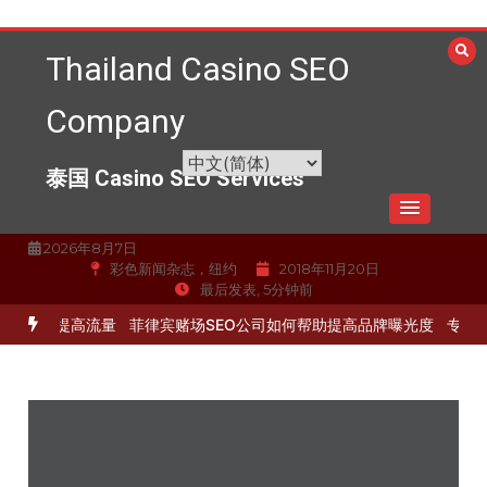
跳
至
Thailand Casino SEO
内
容
Company
泰国 Casino SEO Services
2026年8月7日
彩色新闻杂志，纽约
2018年11月20日
最后发表, 5分钟前
化服务提高流量
菲律宾赌场SEO公司如何帮助提高品牌曝光度
专业的S