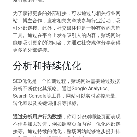
为了获得更多的外部链接，可以通过与相关行业网
站、博主合作，发布相关文章或参与行业活动，吸
引外部链接。此外，社交媒体也是一种有效的营销
工具。通过在平台上发布吸引人的内容，赌场网站
能够吸引更多的访问者，并通过社交媒体分享获得
更多的外部链接。
分析和持续优化
SEO优化是一个长期过程，赌场网站需要通过数据
分析不断优化其策略。通过Google Analytics、
Search Console等工具，网站可以实时监控流量、
转化率以及关键词排名等指标。
通过分析用户行为数据
，你可以识别哪些页面表现
不佳并加以改进，例如调整页面内容、优化内部链
接等。通过持续的优化，赌场网站能够逐步提升排