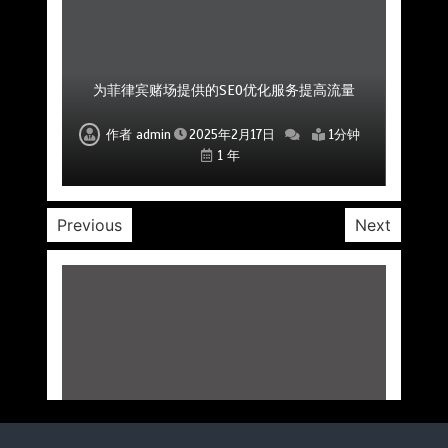
菲律宾赌场公司如何通过社区互动提升用户粘性
菲律宾赌场SEO公司如何帮助提高品牌曝光度
为菲律宾赌场提供的SEO优化服务提高流量
如何利用SEO提升菲律宾赌场的市场影响力
专业的SEO优化公司助力赌场平台成功
提升菲律宾赌场SEO排名的优化服务
专业SEO公司助力赌场品牌建设
作者
作者
作者
作者
作者
作者
作者
admin
admin
admin
admin
admin
admin
admin
2025年2月17日
2025年2月17日
2025年2月17日
2025年2月17日
2025年2月17日
2025年2月17日
2025年2月17日
1分钟
1分钟
1分钟
1分钟
1分钟
1分钟
1分钟
1 年
1 年
1 年
1 年
1 年
1 年
1 年
Previous
Next